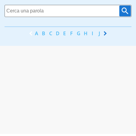
A
B
C
D
E
F
G
H
I
J
K
L
M
N