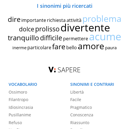
I sinonimi più ricercati
problema
dire
importante
richiesta
attività
divertente
prolisso
dolce
acume
tranquillo
difficile
permettere
amore
fare
particolare
bello
inerme
paura
SAPERE
VOCABOLARIO
SINONIMI E CONTRARI
Ossimoro
Libertà
Filantropo
Facile
Idiosincrasia
Pragmatico
Pusillanime
Conoscenza
Refuso
Riassunto