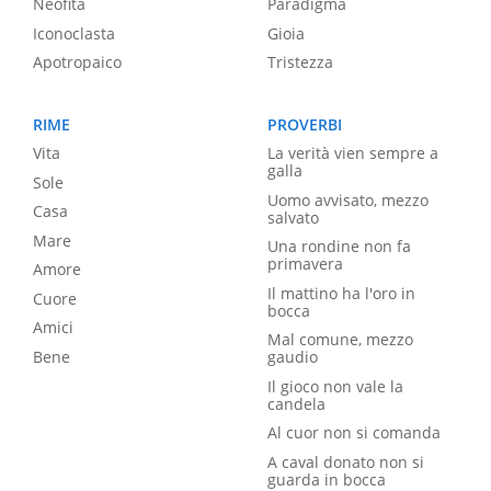
Neofita
Paradigma
Iconoclasta
Gioia
Apotropaico
Tristezza
RIME
PROVERBI
Vita
La verità vien sempre a
galla
Sole
Uomo avvisato, mezzo
Casa
salvato
Mare
Una rondine non fa
primavera
Amore
Il mattino ha l'oro in
Cuore
bocca
Amici
Mal comune, mezzo
Bene
gaudio
Il gioco non vale la
candela
Al cuor non si comanda
A caval donato non si
guarda in bocca