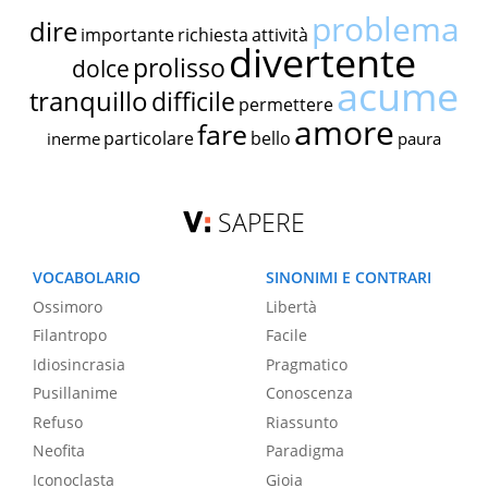
problema
dire
importante
richiesta
attività
divertente
prolisso
dolce
acume
tranquillo
difficile
permettere
amore
fare
particolare
bello
inerme
paura
SAPERE
VOCABOLARIO
SINONIMI E CONTRARI
Ossimoro
Libertà
Filantropo
Facile
Idiosincrasia
Pragmatico
Pusillanime
Conoscenza
Refuso
Riassunto
Neofita
Paradigma
Iconoclasta
Gioia