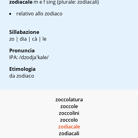
zodiacale
m
e
f sing
(plurale: zodiacali)
relativo allo zodiaco
Sillabazione
zo | dia | cà | le
Pronuncia
IPA: /dzodja'kale/
Etimologia
da zodiaco
zoccolatura
zoccole
zoccolini
zoccolo
zodiacale
zodiacali