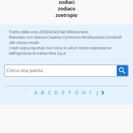
zodiaci
zodiaco
zoetropio
Tratto dalla voce
ZODIACALE
del
Wikizionario
Rilasciato con
licenza Creative Commons Attribuzione-Condividi
allo stesso modo
I testi sopra riportati non sono in alcun modo espressione
dell’opinione di Italiaonline S.p.A.
A
B
C
D
E
F
G
H
I
J
K
L
M
N