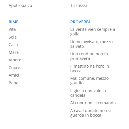
Apotropaico
Tristezza
RIME
PROVERBI
Vita
La verità vien sempre a
galla
Sole
Uomo avvisato, mezzo
Casa
salvato
Mare
Una rondine non fa
primavera
Amore
Il mattino ha l'oro in
Cuore
bocca
Amici
Mal comune, mezzo
Bene
gaudio
Il gioco non vale la
candela
Al cuor non si comanda
A caval donato non si
guarda in bocca