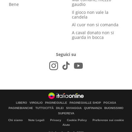
Bene
gaudio
Il gioco non vale la
candela
Al cuor non si comanda
A caval donato non si
guarda in bocca
Seguici su
LIBERO
VIRGILIO
PAGINEGIALLE
PAGINEGIALLE SHOP
PGCASA
PAGINEBIANCHE
TUTTOCITTÀ
DILEI
SIVIAGGIA
QUIFINANZA
BUONISSIMO
SUPEREVA
Chi siamo
Note Legali
Privacy
Cookie Policy
Preferenze sui cookie
Aiuto