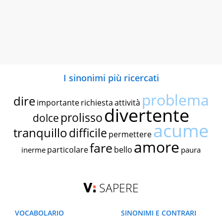
I sinonimi più ricercati
problema
dire
importante
richiesta
attività
divertente
prolisso
dolce
acume
tranquillo
difficile
permettere
amore
fare
particolare
bello
inerme
paura
SAPERE
VOCABOLARIO
SINONIMI E CONTRARI