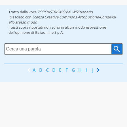
Tratto dalla voce
ZOROASTRISMO
del
Wikizionario
Rilasciato con
licenza Creative Commons Attribuzione-Condividi
allo stesso modo
I testi sopra riportati non sono in alcun modo espressione
dell’opinione di Italiaonline S.p.A.
A
B
C
D
E
F
G
H
I
J
K
L
M
N