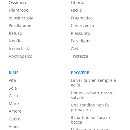
Ossimoro
Libertà
Filantropo
Facile
Idiosincrasia
Pragmatico
Pusillanime
Conoscenza
Refuso
Riassunto
Neofita
Paradigma
Iconoclasta
Gioia
Apotropaico
Tristezza
RIME
PROVERBI
Vita
La verità vien sempre a
galla
Sole
Uomo avvisato, mezzo
Casa
salvato
Mare
Una rondine non fa
primavera
Amore
Il mattino ha l'oro in
Cuore
bocca
Amici
Mal comune, mezzo