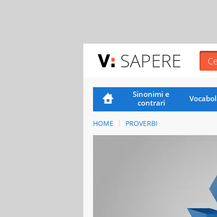
SAPERE
Sinonimi e
Vocabol
contrari
HOME
PROVERBI