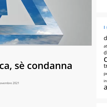
I
d
at
d
dica, sè condanna
t
p
i
 Novembre 2021