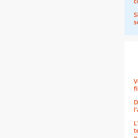
c
S
s
V
f
D
l
L
t
p