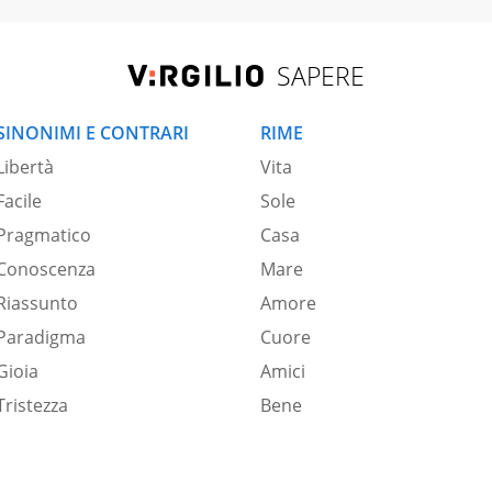
SAPERE
SINONIMI E CONTRARI
RIME
Libertà
Vita
Facile
Sole
Pragmatico
Casa
Conoscenza
Mare
Riassunto
Amore
Paradigma
Cuore
Gioia
Amici
Tristezza
Bene