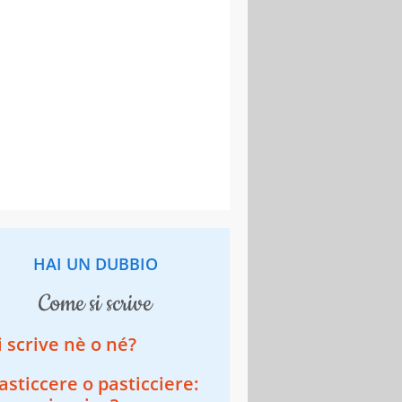
HAI UN DUBBIO
come si scrive
i scrive nè o né?
asticcere o pasticciere: