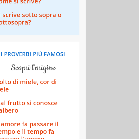
ome si scrive?
i scrive sotto sopra o
ottosopra?
I PROVERBI PIÙ FAMOSI
scopri l’origine
olto di miele, cor di
iele
al frutto si conosce
’albero
'amore fa passare il
empo e il tempo fa
assare l'amore