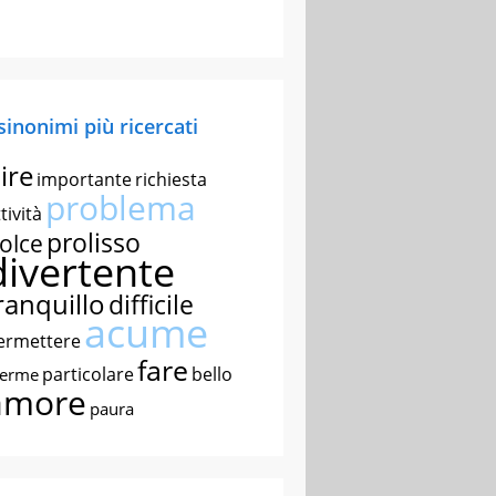
 sinonimi più ricercati
ire
importante
richiesta
problema
tività
prolisso
olce
divertente
ranquillo
difficile
acume
ermettere
fare
particolare
bello
nerme
amore
paura