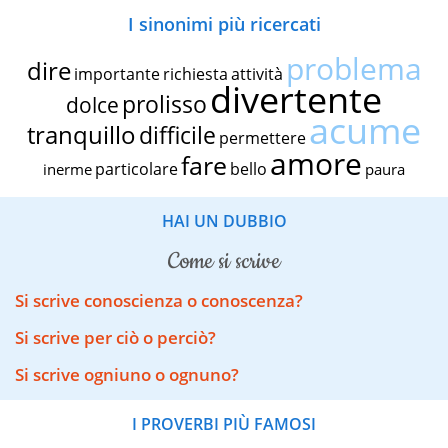
I sinonimi più ricercati
problema
dire
importante
richiesta
attività
divertente
prolisso
dolce
acume
tranquillo
difficile
permettere
amore
fare
particolare
bello
inerme
paura
HAI UN DUBBIO
come si scrive
Si scrive conoscienza o conoscenza?
Si scrive per ciò o perciò?
Si scrive ogniuno o ognuno?
I PROVERBI PIÙ FAMOSI