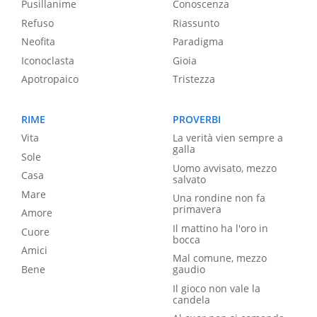
Pusillanime
Conoscenza
Refuso
Riassunto
Neofita
Paradigma
Iconoclasta
Gioia
Apotropaico
Tristezza
RIME
PROVERBI
Vita
La verità vien sempre a
galla
Sole
Uomo avvisato, mezzo
Casa
salvato
Mare
Una rondine non fa
primavera
Amore
Il mattino ha l'oro in
Cuore
bocca
Amici
Mal comune, mezzo
Bene
gaudio
Il gioco non vale la
candela