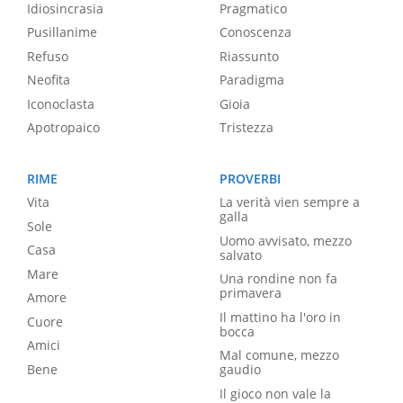
Idiosincrasia
Pragmatico
Pusillanime
Conoscenza
Refuso
Riassunto
Neofita
Paradigma
Iconoclasta
Gioia
Apotropaico
Tristezza
RIME
PROVERBI
Vita
La verità vien sempre a
galla
Sole
Uomo avvisato, mezzo
Casa
salvato
Mare
Una rondine non fa
primavera
Amore
Il mattino ha l'oro in
Cuore
bocca
Amici
Mal comune, mezzo
Bene
gaudio
Il gioco non vale la