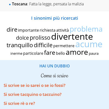
Toscana
: Fatta la legge, pensata la malizia
I sinonimi più ricercati
problema
dire
importante
richiesta
attività
divertente
prolisso
dolce
acume
tranquillo
difficile
permettere
amore
fare
particolare
bello
inerme
paura
HAI UN DUBBIO
come si scrive
Si scrive se io sarei o se io fossi?
Si scrive tacquino o taccuino?
Si scrive rè o re?