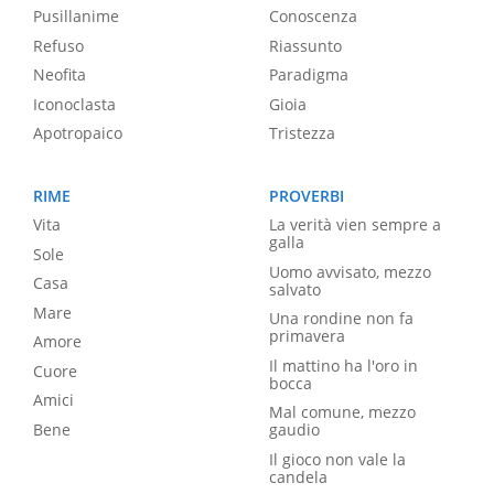
Pusillanime
Conoscenza
Refuso
Riassunto
Neofita
Paradigma
Iconoclasta
Gioia
Apotropaico
Tristezza
RIME
PROVERBI
Vita
La verità vien sempre a
galla
Sole
Uomo avvisato, mezzo
Casa
salvato
Mare
Una rondine non fa
primavera
Amore
Il mattino ha l'oro in
Cuore
bocca
Amici
Mal comune, mezzo
Bene
gaudio
Il gioco non vale la
candela