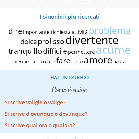
I sinonimi più ricercati
problema
dire
importante
richiesta
attività
divertente
prolisso
dolce
acume
tranquillo
difficile
permettere
amore
fare
particolare
bello
inerme
paura
HAI UN DUBBIO
come si scrive
Si scrive valigie o valige?
Si scrive d'ovunque o dovunque?
Si scrive qual'ora o qualora?