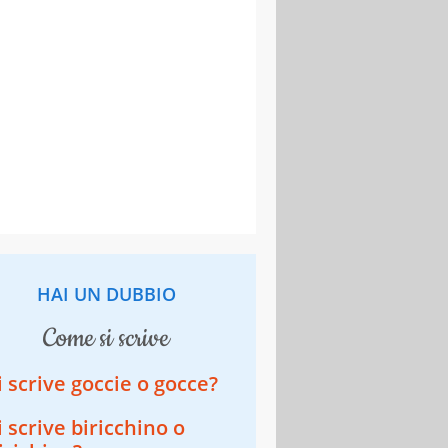
HAI UN DUBBIO
come si scrive
i scrive goccie o gocce?
i scrive biricchino o