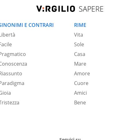
SAPERE
SINONIMI E CONTRARI
RIME
Libertà
Vita
Facile
Sole
Pragmatico
Casa
Conoscenza
Mare
Riassunto
Amore
Paradigma
Cuore
Gioia
Amici
Tristezza
Bene
Seguici su