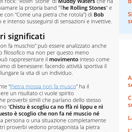
b
l rock: “Rollin’ Stone” di
Muddy Waters
che ha
chiamare la propria band “T
he Rolling Stones
” e
S
ile con “Come una pietra che rotola”) di
Bob
s
e intenso susseguirsi di sensazioni e invettive.
ri significati
 non fa muschio” può essere analizzato anche
no filosofico ma non per questo meno
 può rappresentare il
movimento
inteso come
nimo di benessere: facendo attività sportiva il
ungare la vita di un individuo.
A
s
nte “
Pietra mossa non fa musco
” ha il
re un risultato ci vuole spirito
C
e proverbi simili che parlano dello stesso
s
no “
Chistu è scogliu ca no ffà nì lippu e nì
esto è scoglio che non fa né muscio né
L
una persona o una situazione completamente
ltri proverbi vedono protagonista la pietra
L