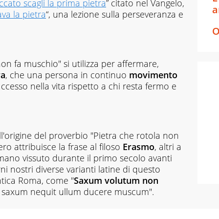
cato scagli la prima pietra
” citato nel Vangelo,
a
ava la pietra
“, una lezione sulla perseveranza e
O
non fa muschio" si utilizza per affermare,
ra
, che una persona in continuo
movimento
uccesso nella vita rispetto a chi resta fermo e
ll'origine del proverbio "Pietra che rotola non
ro attribuisce la frase al filoso
Erasmo
, altri a
ano vissuto durante il primo secolo avanti
rni nostri diverse varianti latine di questo
antica Roma, come "
Saxum volutum non
 saxum nequit ullum ducere muscum".