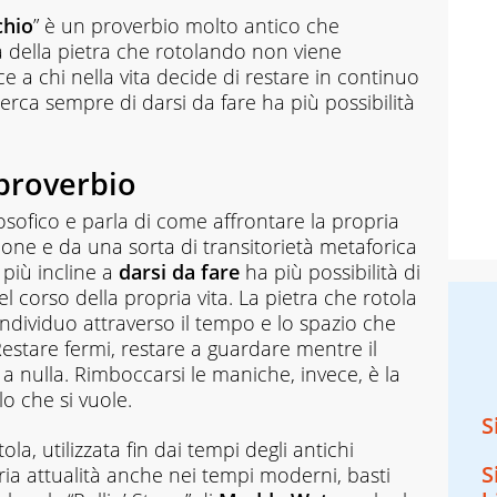
chio
” è un proverbio molto antico che
a della pietra che rotolando non viene
ce a chi nella vita decide di restare in continuo
ca sempre di darsi da fare ha più possibilità
 proverbio
ilosofico e parla di come affrontare la propria
zione e da una sorta di transitorietà metaforica
 più incline a
darsi da fare
ha più possibilità di
l corso della propria vita. La pietra che rotola
individuo attraverso il tempo e lo spazio che
stare fermi, restare a guardare mentre il
a nulla. Rimboccarsi le maniche, invece, è la
o che si vuole.
S
la, utilizzata fin dai tempi degli antichi
S
ria attualità anche nei tempi moderni, basti