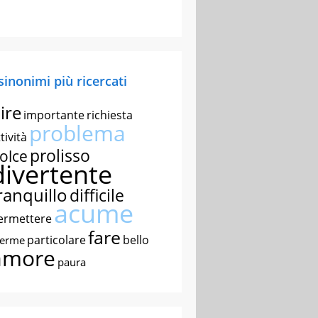
 sinonimi più ricercati
ire
importante
richiesta
problema
tività
prolisso
olce
divertente
ranquillo
difficile
acume
ermettere
fare
particolare
bello
nerme
amore
paura