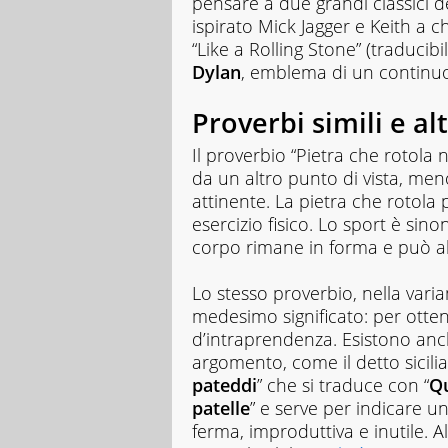
pensare a due grandi classici de
ispirato Mick Jagger e Keith a 
“Like a Rolling Stone” (traducib
Dylan
, emblema di un continuo 
Proverbi simili e alt
Il proverbio “Pietra che rotola
da un altro punto di vista, me
attinente. La pietra che rotola
esercizio fisico. Lo sport è sino
corpo rimane in forma e può all
Lo stesso proverbio, nella varia
medesimo significato: per ottene
d’intraprendenza. Esistono anch
argomento, come il detto sicilia
pateddi
” che si traduce con “
Qu
patelle
” e serve per indicare 
ferma, improduttiva e inutile. A