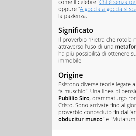
come il celebre “
Chi è senza pec
oppure “
A goccia a goccia si sc
la pazienza.
Significato
Il proverbio "Pietra che rotola 
attraverso l'uso di una
metafo
ha più possibilità di ottenere s
immobile.
Origine
Esistono diverse teorie legate a
fa muschio". Una linea di pensie
Publilio Siro
, drammaturgo rom
Cristo. Sono arrivate fino ai gio
proverbio conosciuto fin dall'
obducitur musco
" e "Mutatum