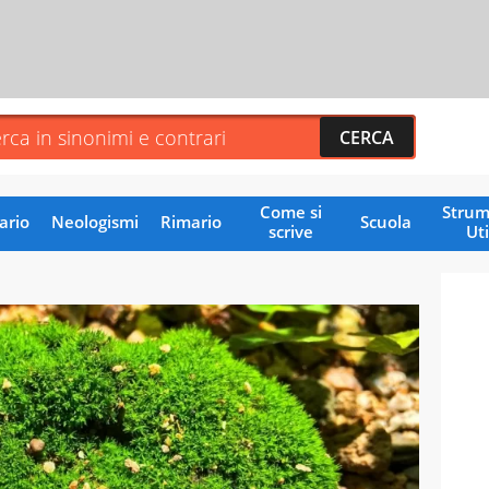
Come si
Strum
ario
Neologismi
Rimario
Scuola
scrive
Uti