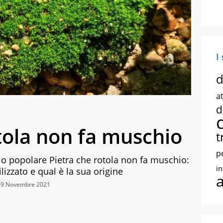
I
d
at
d
tola non fa muschio
t
p
bio popolare Pietra che rotola non fa muschio:
i
lizzato e qual è la sua origine
 19 Novembre 2021