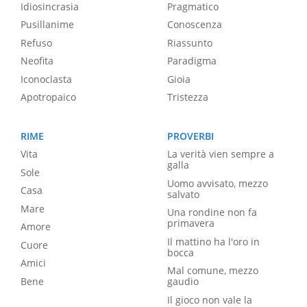
Idiosincrasia
Pragmatico
Pusillanime
Conoscenza
Refuso
Riassunto
Neofita
Paradigma
Iconoclasta
Gioia
Apotropaico
Tristezza
RIME
PROVERBI
Vita
La verità vien sempre a
galla
Sole
Uomo avvisato, mezzo
Casa
salvato
Mare
Una rondine non fa
primavera
Amore
Il mattino ha l'oro in
Cuore
bocca
Amici
Mal comune, mezzo
Bene
gaudio
Il gioco non vale la