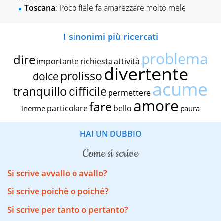
Toscana
: Poco fiele fa amarezzare molto mele
I sinonimi più ricercati
problema
dire
importante
richiesta
attività
divertente
prolisso
dolce
acume
tranquillo
difficile
permettere
amore
fare
particolare
bello
inerme
paura
HAI UN DUBBIO
come si scrive
Si scrive avvallo o avallo?
Si scrive poichè o poiché?
Si scrive per tanto o pertanto?