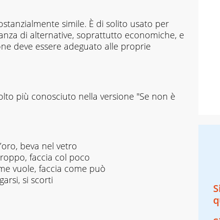
stanzialmente simile. È di solito usato per
anza di alternative, soprattutto economiche, e
rsone deve essere adeguato alle proprie
to più conosciuto nella versione "Se non è
’oro, beva nel vetro
troppo, faccia col poco
ome vuole, faccia come può
arsi, si scorti
S
q