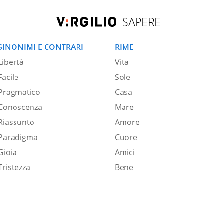
SAPERE
SINONIMI E CONTRARI
RIME
Libertà
Vita
Facile
Sole
Pragmatico
Casa
Conoscenza
Mare
Riassunto
Amore
Paradigma
Cuore
Gioia
Amici
Tristezza
Bene