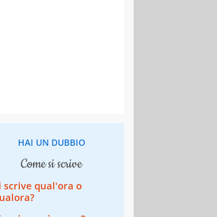
HAI UN DUBBIO
come si scrive
i scrive qual'ora o
ualora?