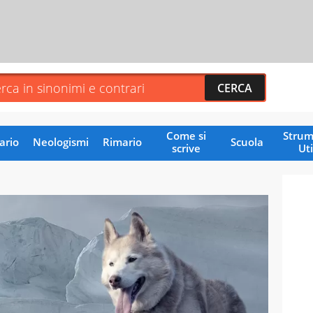
Come si
Strum
ario
Neologismi
Rimario
Scuola
scrive
Uti