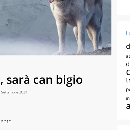
I
d
at
d
, sarà can bigio
t
p
8 Settembre 2021
i
mento