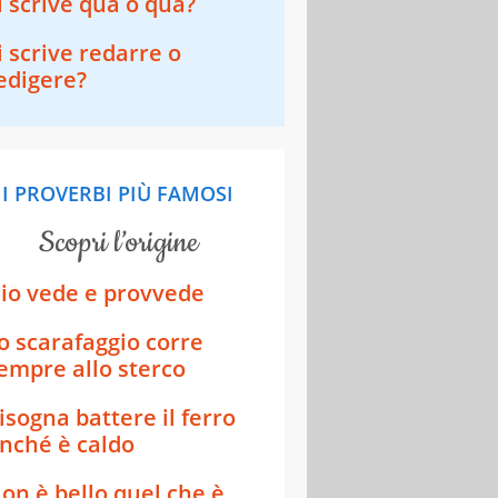
i scrive quà o qua?
i scrive redarre o
edigere?
I PROVERBI PIÙ FAMOSI
scopri l’origine
io vede e provvede
o scarafaggio corre
empre allo sterco
isogna battere il ferro
inché è caldo
on è bello quel che è