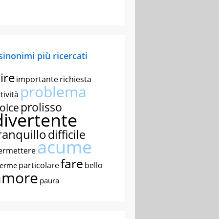
 sinonimi più ricercati
ire
importante
richiesta
problema
tività
prolisso
olce
divertente
ranquillo
difficile
acume
ermettere
fare
particolare
bello
nerme
amore
paura