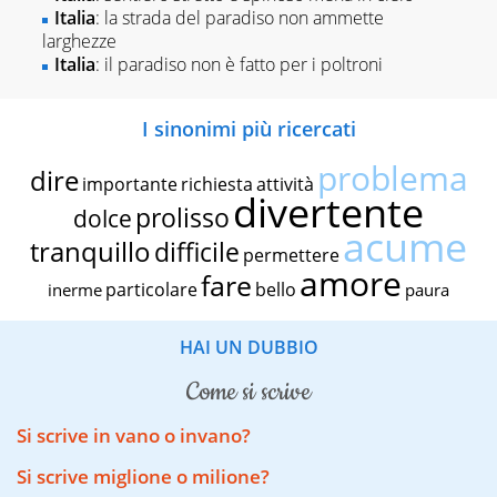
Italia
: la strada del paradiso non ammette
larghezze
Italia
: il paradiso non è fatto per i poltroni
I sinonimi più ricercati
problema
dire
importante
richiesta
attività
divertente
prolisso
dolce
acume
tranquillo
difficile
permettere
amore
fare
particolare
bello
inerme
paura
HAI UN DUBBIO
come si scrive
Si scrive in vano o invano?
Si scrive miglione o milione?