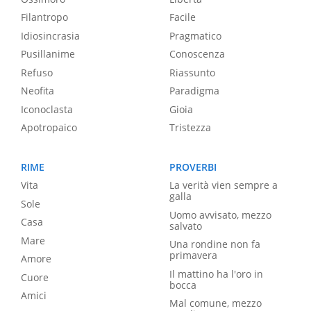
Filantropo
Facile
Idiosincrasia
Pragmatico
Pusillanime
Conoscenza
Refuso
Riassunto
Neofita
Paradigma
Iconoclasta
Gioia
Apotropaico
Tristezza
RIME
PROVERBI
Vita
La verità vien sempre a
galla
Sole
Uomo avvisato, mezzo
Casa
salvato
Mare
Una rondine non fa
primavera
Amore
Il mattino ha l'oro in
Cuore
bocca
Amici
Mal comune, mezzo