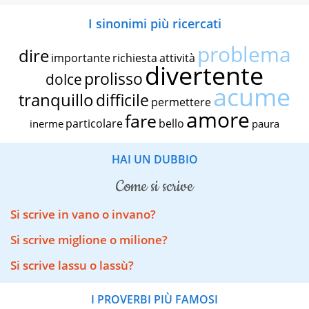
I sinonimi più ricercati
problema
dire
importante
richiesta
attività
divertente
prolisso
dolce
acume
tranquillo
difficile
permettere
amore
fare
particolare
bello
inerme
paura
HAI UN DUBBIO
come si scrive
Si scrive in vano o invano?
Si scrive miglione o milione?
Si scrive lassu o lassù?
I PROVERBI PIÙ FAMOSI