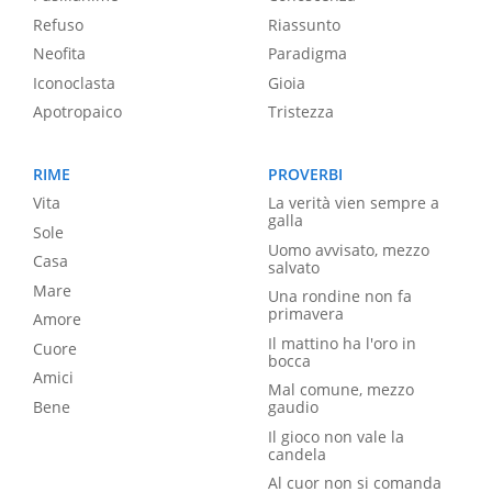
Refuso
Riassunto
Neofita
Paradigma
Iconoclasta
Gioia
Apotropaico
Tristezza
RIME
PROVERBI
Vita
La verità vien sempre a
galla
Sole
Uomo avvisato, mezzo
Casa
salvato
Mare
Una rondine non fa
primavera
Amore
Il mattino ha l'oro in
Cuore
bocca
Amici
Mal comune, mezzo
Bene
gaudio
Il gioco non vale la
candela
Al cuor non si comanda