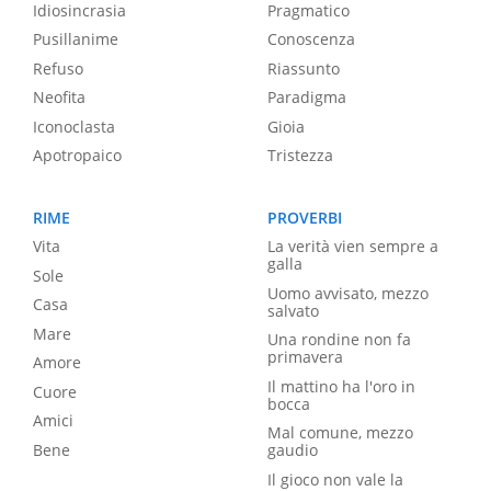
Idiosincrasia
Pragmatico
Pusillanime
Conoscenza
Refuso
Riassunto
Neofita
Paradigma
Iconoclasta
Gioia
Apotropaico
Tristezza
RIME
PROVERBI
Vita
La verità vien sempre a
galla
Sole
Uomo avvisato, mezzo
Casa
salvato
Mare
Una rondine non fa
primavera
Amore
Il mattino ha l'oro in
Cuore
bocca
Amici
Mal comune, mezzo
Bene
gaudio
Il gioco non vale la