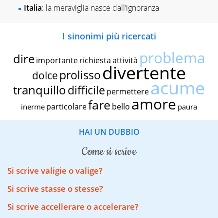
Italia
: la meraviglia nasce dall’ignoranza
I sinonimi più ricercati
problema
dire
importante
richiesta
attività
divertente
prolisso
dolce
acume
tranquillo
difficile
permettere
amore
fare
particolare
bello
inerme
paura
HAI UN DUBBIO
come si scrive
Si scrive valigie o valige?
Si scrive stasse o stesse?
Si scrive accellerare o accelerare?