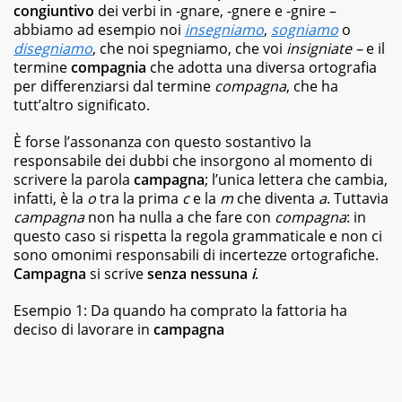
best
congiuntivo
dei verbi in -gnare, -gnere e -gnire –
seller,
abbiamo ad esempio noi
insegniamo
,
sogniamo
o
dagli
disegniamo
, che noi
spegniamo
, che voi
insigniate
–
e il
albi
termine
compagnia
che adotta una diversa ortografia
illustrati
per differenziarsi dal termine
compagna
, che ha
per
bambini
tutt’altro significato.
ai
graphic
È forse l’assonanza con questo sostantivo la
novel,
responsabile dei dubbi che insorgono al momento di
fino
scrivere la parola
campagna
; l’unica lettera che cambia,
ai
infatti, è la
o
tra la prima
c
e la
m
che diventa
a
. Tuttavia
ricettari
campagna
non ha nulla a che fare con
compagna
: in
e
questo caso si rispetta la regola grammaticale e non ci
ai
sono omonimi responsabili di incertezze ortografiche.
fotografici.
Campagna
si scrive
senza nessuna
i
.
Esempio 1: Da quando ha comprato la fattoria ha
deciso di lavorare in
campagna