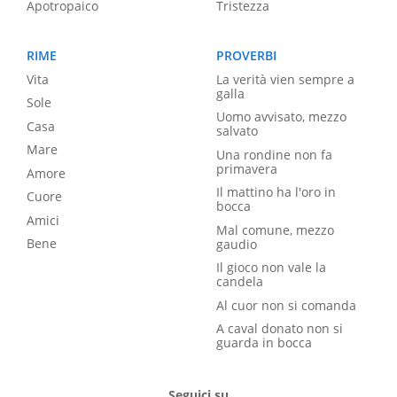
Apotropaico
Tristezza
RIME
PROVERBI
Vita
La verità vien sempre a
galla
Sole
Uomo avvisato, mezzo
Casa
salvato
Mare
Una rondine non fa
primavera
Amore
Il mattino ha l'oro in
Cuore
bocca
Amici
Mal comune, mezzo
Bene
gaudio
Il gioco non vale la
candela
Al cuor non si comanda
A caval donato non si
guarda in bocca
Seguici su