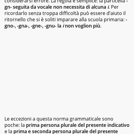
considerarsi errore. La regola è semplice: la particella
-
magazine
gn- seguita da vocale non necessita di alcuna
i
. Per
e
ricordarlo senza troppa difficoltà può essere d’aiuto il
siti
ritornello che si è soliti imparare alla scuola primaria:
-
web,
gno-, -gna-, -gne-, -gnu- la
i
non voglion più
.
specializzata
in
viaggi
e
food.
Da
sempre
appassionata
di
libri
di
vario
genere,
dai
romanzi
della
letteratura
Le eccezioni a questa norma grammaticale sono
classica
poche: la
prima persona plurale del presente indicativo
ai
e la
prima e seconda persona plurale del presente