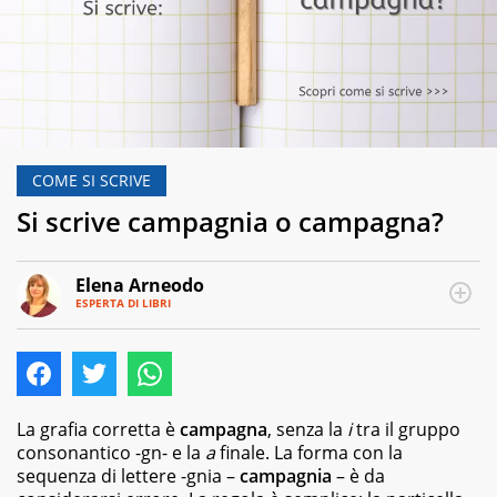
COME SI SCRIVE
Si scrive campagnia o campagna?
Elena Arneodo
ESPERTA DI LIBRI
E-
Traduttrice
MAIL
e
autrice,
editor
e
copywriter
La grafia corretta è
campagna
, senza la
i
tra il gruppo
per
consonantico -gn- e la
a
finale. La forma con la
case
sequenza di lettere -gnia –
campagnia
– è da
editrici,