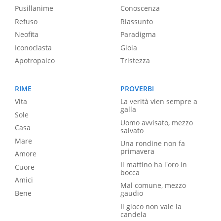
Pusillanime
Conoscenza
Refuso
Riassunto
Neofita
Paradigma
Iconoclasta
Gioia
Apotropaico
Tristezza
RIME
PROVERBI
Vita
La verità vien sempre a
galla
Sole
Uomo avvisato, mezzo
Casa
salvato
Mare
Una rondine non fa
primavera
Amore
Il mattino ha l'oro in
Cuore
bocca
Amici
Mal comune, mezzo
Bene
gaudio
Il gioco non vale la
candela