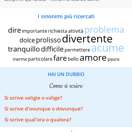
I sinonimi più ricercati
problema
dire
importante
richiesta
attività
divertente
prolisso
dolce
acume
tranquillo
difficile
permettere
amore
fare
particolare
bello
inerme
paura
HAI UN DUBBIO
come si scrive
Si scrive valigie o valige?
Si scrive d'ovunque o dovunque?
Si scrive qual'ora o qualora?