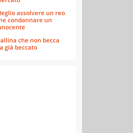
eglio assolvere un reo
he condannare un
nnocente
allina che non becca
a già beccato