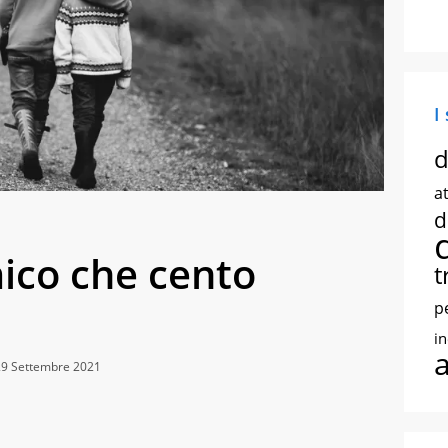
I
d
at
d
ico che cento
t
p
i
29 Settembre 2021