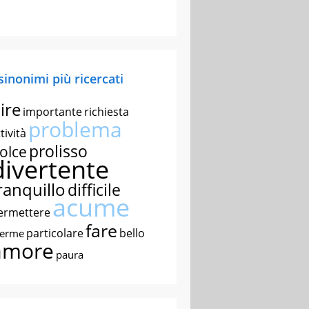
 sinonimi più ricercati
ire
importante
richiesta
problema
tività
prolisso
olce
divertente
ranquillo
difficile
acume
ermettere
fare
particolare
bello
nerme
amore
paura