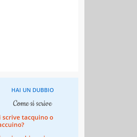
HAI UN DUBBIO
come si scrive
i scrive tacquino o
accuino?