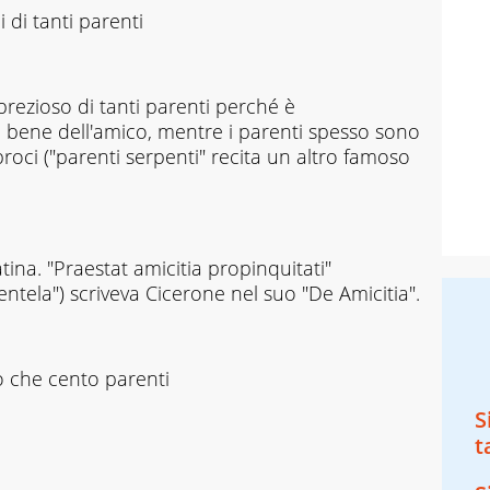
 di tanti parenti
rezioso di tanti parenti perché è
il bene dell'amico, mentre i parenti spesso sono
proci ("parenti serpenti" recita un altro famoso
tina. "Praestat amicitia propinquitati"
rentela") scriveva Cicerone nel suo "De Amicitia".
co che cento parenti
S
t