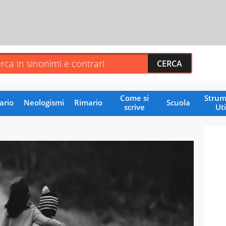
Come si
Strum
ario
Neologismi
Rimario
Scuola
scrive
Uti