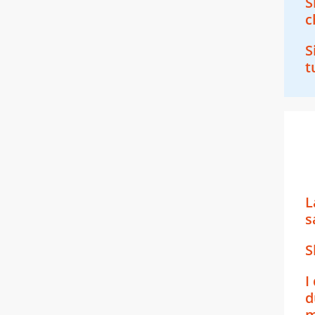
S
c
S
t
L
s
S
I
d
m