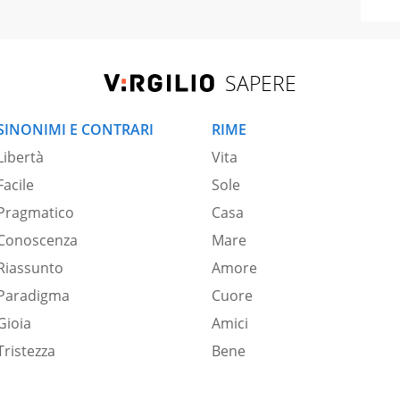
SAPERE
SINONIMI E CONTRARI
RIME
Libertà
Vita
Facile
Sole
Pragmatico
Casa
Conoscenza
Mare
Riassunto
Amore
Paradigma
Cuore
Gioia
Amici
Tristezza
Bene