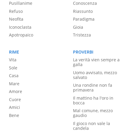
Pusillanime
Conoscenza
Refuso
Riassunto
Neofita
Paradigma
Iconoclasta
Gioia
Apotropaico
Tristezza
RIME
PROVERBI
Vita
La verità vien sempre a
galla
Sole
Uomo avvisato, mezzo
Casa
salvato
Mare
Una rondine non fa
primavera
Amore
Il mattino ha l'oro in
Cuore
bocca
Amici
Mal comune, mezzo
Bene
gaudio
Il gioco non vale la
candela