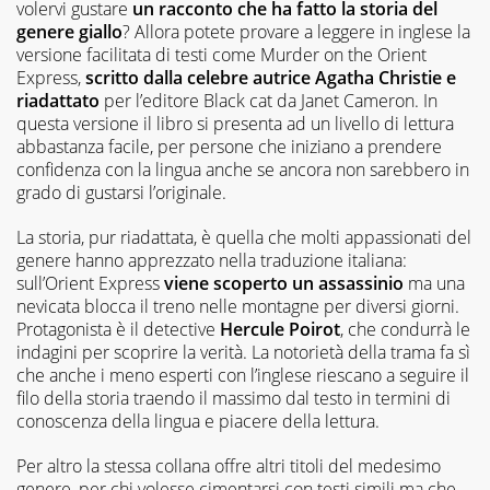
volervi gustare
un racconto che ha fatto la storia del
genere giallo
? Allora potete provare a leggere in inglese la
versione facilitata di testi come Murder on the Orient
Express,
scritto dalla celebre autrice Agatha Christie e
riadattato
per l’editore Black cat da Janet Cameron. In
questa versione il libro si presenta ad un livello di lettura
abbastanza facile, per persone che iniziano a prendere
confidenza con la lingua anche se ancora non sarebbero in
grado di gustarsi l’originale.
La storia, pur riadattata, è quella che molti appassionati del
genere hanno apprezzato nella traduzione italiana:
sull’Orient Express
viene scoperto un assassinio
ma una
nevicata blocca il treno nelle montagne per diversi giorni.
Protagonista è il detective
Hercule Poirot
, che condurrà le
indagini per scoprire la verità. La notorietà della trama fa sì
che anche i meno esperti con l’inglese riescano a seguire il
filo della storia traendo il massimo dal testo in termini di
conoscenza della lingua e piacere della lettura.
Per altro la stessa collana offre altri titoli del medesimo
genere, per chi volesse cimentarsi con testi simili ma che