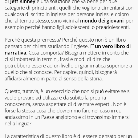
di
Jeff Kinney
è una soluzione che va bene per due
categorie di principianti: quelli che vogliono cimentarsi con
qualcosa di scritto in inglese per persone inglesi e coloro
che, al tempo stesso, sono vicini al
mondo dei giovani
, per
esempio perché hanno figli adolescenti o preadolescenti.
Perché questa premessa? Perché questo non è un libro
pensato per chi sta studiando l’inglese. E’
un vero libro di
narrativa
. Cosa comporta? Bisogna mettere in conto che
ci si imbatterà in termini, frasi e modi di dire che
potrebbero essere ad un livello di grammatica superiore a
quello che si conosce. Per capire, quindi, bisognerà
affidarsi almeno in parte al senso della storia.
Questo, tuttavia, è un esercizio che non si può evitare se si
vuole provare ad utilizzare da subito la propria
conoscenza, senza aspettare di diventare esperti. Non è
forse la stessa cosa che dovremmo fare nel caso in cui
andassimo in un Paese anglofono e ci trovassimo immersi
nella lingua?
La caratteristica di questo libro è di essere pensato per un