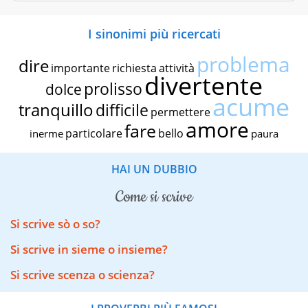
I sinonimi più ricercati
problema
dire
importante
richiesta
attività
divertente
prolisso
dolce
acume
tranquillo
difficile
permettere
amore
fare
particolare
bello
inerme
paura
HAI UN DUBBIO
come si scrive
Si scrive sò o so?
Si scrive in sieme o insieme?
Si scrive scenza o scienza?