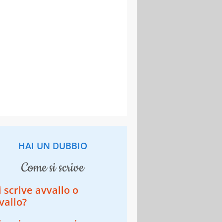
HAI UN DUBBIO
come si scrive
i scrive avvallo o
vallo?