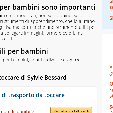
S
li per bambini sono importanti
s
ili
e normodotati, non sono quindi solo un
S
pri strumenti di apprendimento, che lo aiutano
gnitiva ma sono anche uno strumento utile per
e a collegare immagini, forme e colori, ma
stenti.
ttili per bambini
tili per bambini, adatti a diverse esigenze.
V
g
toccare di Sylvie Bessard
Q
r
 di trasporto da toccare
s
S
 non disponibile
Vedi altri prodotti simili
l