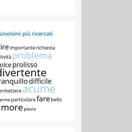
 sinonimi più ricercati
ire
importante
richiesta
problema
tività
prolisso
olce
divertente
ranquillo
difficile
acume
ermettere
fare
particolare
bello
nerme
amore
paura