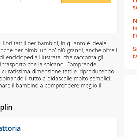
s
N
t
r
 libri tattili per bambini, in quanto è ideale
S
anche per bimbi un po’ più grandi, anche oltre i
t
di enciclopedia illustrata, che racconta gli
 di trasporto che la solcano. Comprende
a curatissima dimensione tattile, riproducendo
bbinando il tutto a didascalie molto semplici.
cinare il bambino a comprendere meglio il
plin
attoria