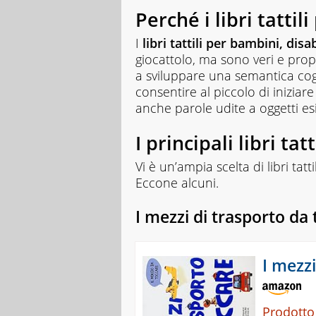
Perché i libri tatti
I
libri tattili per bambini, disab
giocattolo, ma sono veri e pro
a sviluppare una semantica co
consentire al piccolo di iniziar
anche parole udite a oggetti esi
I principali libri ta
Vi è un’ampia scelta di libri tat
Eccone alcuni.
I mezzi di trasporto da 
I mezzi
Prodotto