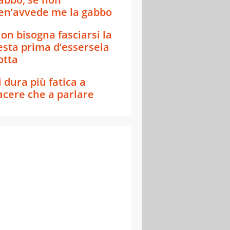
en’avvede me la gabbo
on bisogna fasciarsi la
esta prima d’essersela
otta
i dura più fatica a
acere che a parlare