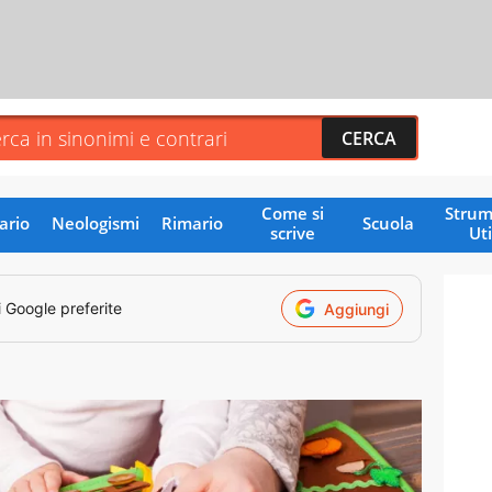
Come si
Strum
ario
Neologismi
Rimario
Scuola
scrive
Uti
i Google preferite
Aggiungi