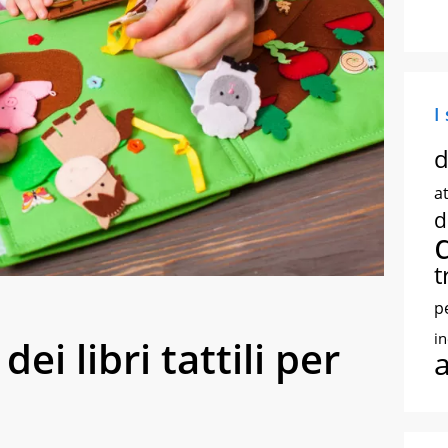
I
d
at
d
t
p
i
ei libri tattili per