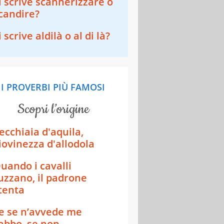
i scrive scannerizzare o
candire?
i scrive aldilà o al di là?
I PROVERBI PIÙ FAMOSI
scopri l’origine
ecchiaia d'aquila,
iovinezza d'allodola
uando i cavalli
uzzano, il padrone
tenta
e se n’avvede me
’abbo, se non