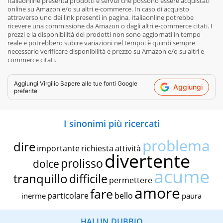
Italiaonline presenta prodotti e servizi che possono essere acquistati
online su Amazon e/o su altri e-commerce. In caso di acquisto
attraverso uno dei link presenti in pagina, Italiaonline potrebbe
ricevere una commissione da Amazon o dagli altri e-commerce citati. I
prezzi e la disponibilità dei prodotti non sono aggiornati in tempo
reale e potrebbero subire variazioni nel tempo: è quindi sempre
necessario verificare disponibilità e prezzo su Amazon e/o su altri e-
commerce citati.
Aggiungi
Virgilio Sapere
alle tue fonti Google
Aggiungi
preferite
I sinonimi più ricercati
problema
dire
importante
richiesta
attività
divertente
prolisso
dolce
acume
tranquillo
difficile
permettere
amore
fare
particolare
bello
inerme
paura
HAI UN DUBBIO