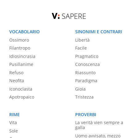
SAPERE
VOCABOLARIO
SINONIMI E CONTRARI
Ossimoro
Libertà
Filantropo
Facile
Idiosincrasia
Pragmatico
Pusillanime
Conoscenza
Refuso
Riassunto
Neofita
Paradigma
Iconoclasta
Gioia
Apotropaico
Tristezza
RIME
PROVERBI
Vita
La verità vien sempre a
galla
Sole
Uomo avvisato, mezzo