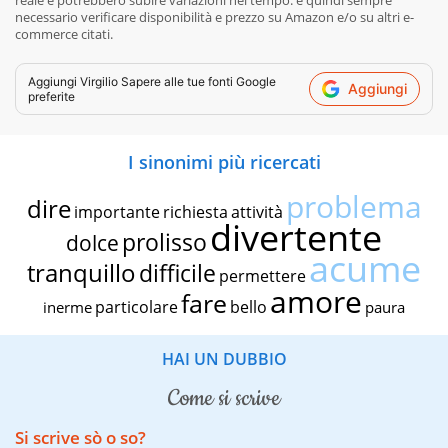
necessario verificare disponibilità e prezzo su Amazon e/o su altri e-
commerce citati.
Aggiungi
Virgilio Sapere
alle tue fonti Google
Aggiungi
preferite
I sinonimi più ricercati
problema
dire
importante
richiesta
attività
divertente
prolisso
dolce
acume
tranquillo
difficile
permettere
amore
fare
particolare
bello
inerme
paura
HAI UN DUBBIO
come si scrive
Si scrive sò o so?