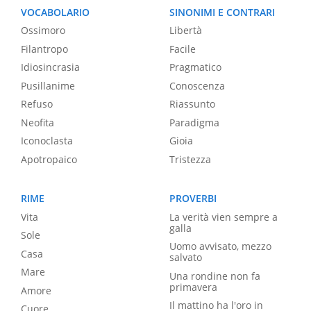
VOCABOLARIO
SINONIMI E CONTRARI
Ossimoro
Libertà
Filantropo
Facile
Idiosincrasia
Pragmatico
Pusillanime
Conoscenza
Refuso
Riassunto
Neofita
Paradigma
Iconoclasta
Gioia
Apotropaico
Tristezza
RIME
PROVERBI
Vita
La verità vien sempre a
galla
Sole
Uomo avvisato, mezzo
Casa
salvato
Mare
Una rondine non fa
primavera
Amore
Il mattino ha l'oro in
Cuore