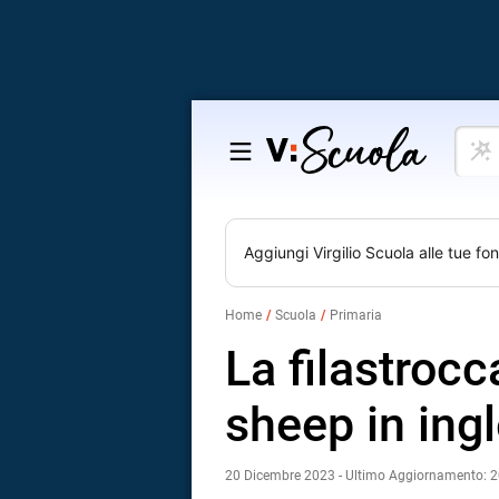
Cosa
Salta
vuoi
al
impar
contenuto
Aggiungi
Virgilio Scuola
alle tue fon
Home
Scuola
Primaria
La filastroc
sheep in ing
20 Dicembre 2023 - Ultimo Aggiornamento: 