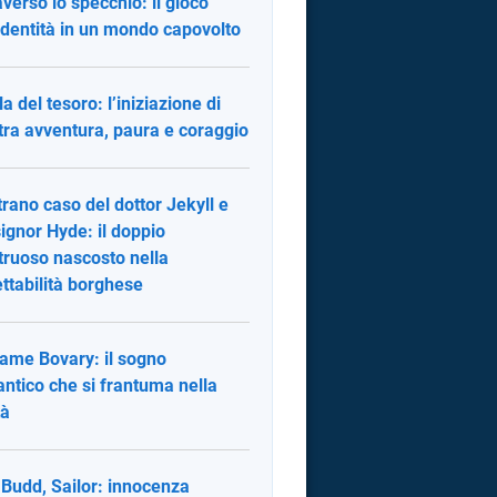
averso lo specchio: il gioco
'identità in un mondo capovolto
la del tesoro: l’iniziazione di
tra avventura, paura e coraggio
trano caso del dottor Jekyll e
signor Hyde: il doppio
ruoso nascosto nella
ettabilità borghese
me Bovary: il sogno
ntico che si frantuma nella
tà
y Budd, Sailor: innocenza