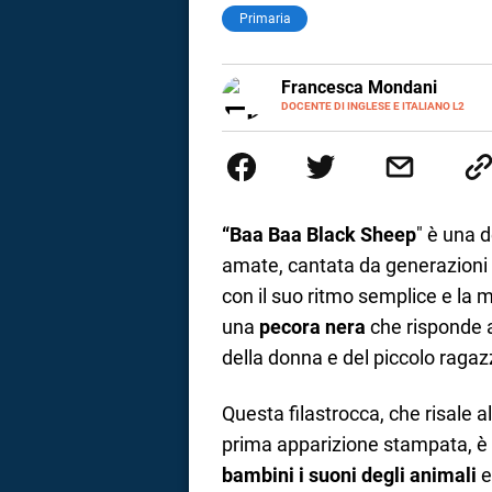
Primaria
LINKEDIN
Francesca Mondani
INSTAGRAM
DOCENTE DI INGLESE E ITALIANO L2
Specializzata in pedagogia e did
adulti nella scuola secondaria 
Onsite e contenuti per il web. 
il dono della sintesi.
“Baa Baa Black Sheep
" è una d
amate, cantata da generazioni 
con il suo ritmo semplice e la m
una
pecora nera
che risponde a
della donna e del piccolo ragazz
Questa filastrocca, che risale 
i
prima apparizione stampata, è 
bambini i suoni degli animali
e
tografico