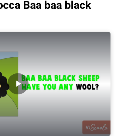
rocca Baa baa black
Play Video