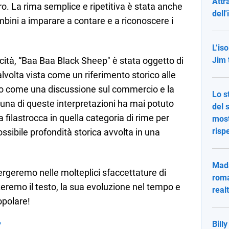
Attr
ro. La rima semplice e ripetitiva è stata anche
dell
bini a imparare a contare e a riconoscere i
L’iso
ità, “Baa Baa Black Sheep" è stata oggetto di
Jim 
 talvolta vista come un riferimento storico alle
o come una discussione sul commercio e la
Lo s
ssuna di queste interpretazioni ha mai potuto
del 
 filastrocca in quella categoria di rime per
most
risp
sibile profondità storica avvolta in una
Mada
ergeremo nelle molteplici sfaccettature di
roma
eremo il testo, la sua evoluzione nel tempo e
real
opolare!
Bill
"