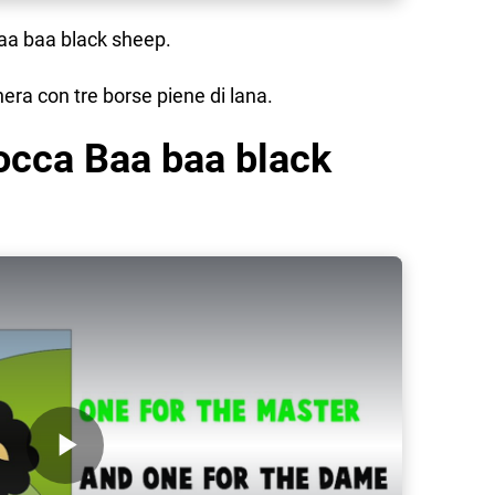
Baa baa black sheep.
 nera con tre borse piene di lana.
rocca Baa baa black
Play Video