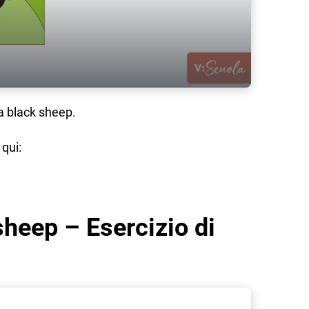
aa black sheep.
 qui:
sheep – Esercizio di