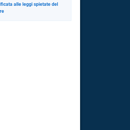
ificata alle leggi spietate del
re