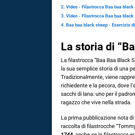
Video - Filastrocca Baa baa black
Video - Filastrocca Baa baa black 
Baa baa black sheep - Esercizio di
La storia di “B
La filastrocca “Baa Baa Black S
la sua semplice storia di una pe
Tradizionalmente, viene rappre
richiedente e la pecora, dove l
sacchi di lana: uno per il padro
ragazzo che vive nella strada.
La prima pubblicazione nota di
raccolta di filastrocche “Tomm
1744
, anche se la filastrocca 