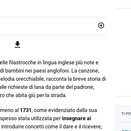
attica dell’italiano e dell’inglese, insegno ad adolescenti e
di secondo grado. Mi occupo inoltre di traduzioni, SEO
Amo i saggi storici, la cucina e la mia Honda CBF500. Non ho
elle filastrocche in lingua inglese più note e
di bambini nei paesi anglofoni. La canzone,
elodia orecchiabile, racconta la breve storia di
lle richieste di lana da parte del padrone,
o che abita giù per la strada.
almeno al
1731
, come evidenziato dalla sua
TI P
spesso stata utilizzata per
insegnare ai
 introdurre concetti come il dare e il ricevere,