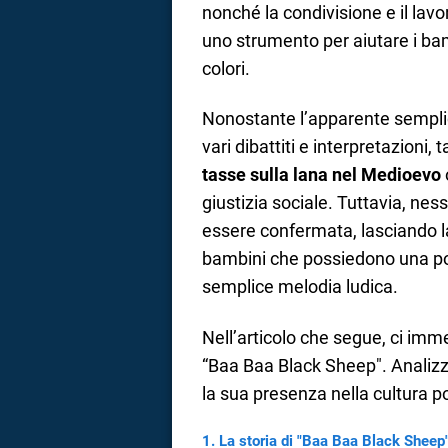
nonché la condivisione e il lavo
a
uno strumento per aiutare i bam
colori.
correnze
Nonostante l’apparente semplic
vari dibattiti e interpretazioni,
tasse sulla lana nel Medioevo
giustizia sociale. Tuttavia, ne
essere confermata, lasciando la
bambini che possiedono una pos
semplice melodia ludica.
Nell’articolo che segue, ci imm
“Baa Baa Black Sheep". Analizz
la sua presenza nella cultura p
La storia di "Baa Baa Black Sheep