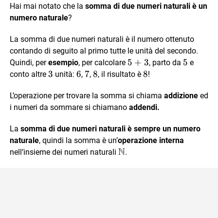
Hai mai notato che la
somma di due numeri naturali è un
numero naturale
?
La somma di due numeri naturali è il numero ottenuto
contando di seguito al primo tutte le unità del secondo.
5+3
5
+
3
5
5
Quindi, per
esempio
, per calcolare
, parto da
e
3
3
6
6
7
7
8
8
8
8
conto altre
unità:
,
,
, il risultato è
!
L’operazione per trovare la somma si chiama
addizione
ed
i numeri da sommare si chiamano
addendi.
La
somma di due numeri naturali è sempre un numero
naturale
, quindi la somma è un’
operazione interna
N
\mathbb{N}
nell’insieme dei numeri naturali
.