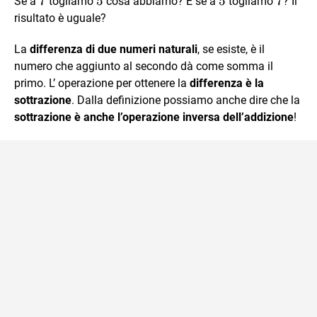
7
7
5
5
5
5
7
7
Se a
togliamo
cosa abbiamo? E se a
togliamo
? Il
risultato è uguale?
La
differenza di due numeri naturali
, se esiste, è il
numero che aggiunto al secondo dà come somma il
primo. L’ operazione per ottenere la
differenza è la
sottrazione
. Dalla definizione possiamo anche dire che la
sottrazione è anche l’operazione inversa dell’addizione
!