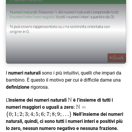
Play Video
I
numeri naturali
sono i più intuitivi, quelli che impari da
bambino. È questo il motivo per cui è difficile darne una
definizione
rigorosa.
N
\mathbb{N}
L’
insieme dei numeri naturali
è l’insieme di tutti i
N
\mathbb{N}=
=
numeri maggiori o uguali a zero:
\{ 0; 1; 2; 3; 4;
{
0
;
1
;
2
;
3
;
4
;
5
;
6
;
7
;
8
;
9
;
…
}
Nell’insieme dei numeri
5; 6; 7; 8; 9; …
naturali, quindi, ci sono tutti i numeri interi e positivi più
\}
lo zero, nessun numero negativo e nessuna frazione.