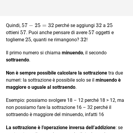
57-
57
−
25
=
32
32
32
25
25
Quindi,
perché se aggiungi
a
25=32
57
57
57
57
ottieni
. Puoi anche pensare di avere
oggetti e
25
25
32
32
toglierne
, quanti ne rimangono?
!
Il primo numero si chiama
minuendo
, il secondo
sottraendo
.
Non è sempre possibile calcolare la sottrazione
tra due
numeri: la sottrazione è possibile solo se il
minuendo è
maggiore o uguale al sottraendo
.
Esempio: possiamo svolgere 18 – 12 perché 18 > 12, ma
non possiamo fare la sottrazione 16 – 32 perché il
sottraendo è maggiore del minuendo, infatti 16
La sottrazione è l’operazione inversa dell’addizione
: se