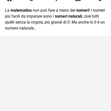
Relazioni Internazionali a Messina e in Economia
Internazionale a Padova. Dopo un pò di anni negli studi
La
matematica
non può fare a meno dei
numeri
! I numeri
commercialisti sono stato chiamato per una supplenza
più facili da imparare sono i
numeri naturali
, cioè tutti
covid nella classe di insegnamento A47. Ho poi
conseguito l'abilitazione a Trieste nel sostegno e sono
quelli senza la virgola, più grandi di 0. Ma anche lo 0 è un
entrato di ruolo nel 2023
numero naturale…