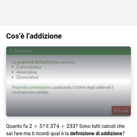
Cos’è l’addizione
Play Video
2+5
2
+
5
374+233
374
+
233
Quanto fa
? E
? Sono tutti calcoli che
sai fare ma ti ricordi qual è la
definizione di addizione
?