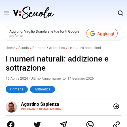
Salta
al
contenuto
Aggiungi
Virgilio Scuola
alle tue fonti Google
Aggiungi
preferite
v
Home
Scuola
Primaria
Aritmetica
Le quattro operazioni
i
I numeri naturali: addizione e
sottrazione
16 Aprile 2024 - Ultimo Aggiornamento: 14 Gennaio 2026
Primaria
Aritmetica
E-
Agostino Sapienza
MAIL
LINKEDIN
INSEGNANTE DI MATEMATICA
Sono nato a Reggio Calabria il 07/10/85. Mi sono
diplomato nel 2005 all'Istituto Magistrale Statale
Tommaso Gulli. Ho conseguito la laurea triennale in