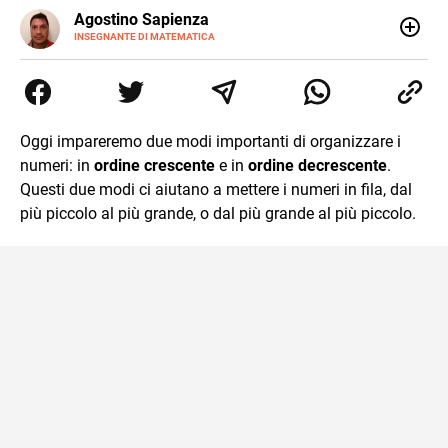
E-
Agostino Sapienza
MAIL
LINKEDIN
INSEGNANTE DI MATEMATICA
Sono nato a Reggio Calabria il 07/10/85. Mi sono
diplomato nel 2005 all'Istituto Magistrale Statale
Tommaso Gulli. Ho conseguito la laurea triennale in
Relazioni Internazionali a Messina e in Economia
Internazionale a Padova. Dopo un pò di anni negli studi
Oggi impareremo due modi importanti di organizzare i
commercialisti sono stato chiamato per una supplenza
numeri: in
ordine crescente
e in
ordine decrescente
.
covid nella classe di insegnamento A47. Ho poi
conseguito l'abilitazione a Trieste nel sostegno e sono
Questi due modi ci aiutano a mettere i numeri in fila, dal
entrato di ruolo nel 2023
più piccolo al più grande, o dal più grande al più piccolo.