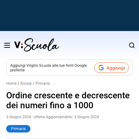
Salta
al
contenuto
Aggiungi
Virgilio Scuola
alle tue fonti Google
Aggiungi
preferite
v
Home
Scuola
Primaria
i
Ordine crescente e decrescente
dei numeri fino a 1000
3 Giugno 2024 - Ultimo Aggiornamento: 3 Giugno 2024
Primaria