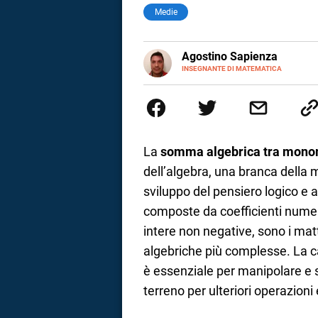
Medie
E-
Agostino Sapienza
MAIL
LINKEDIN
INSEGNANTE DI MATEMATICA
Sono nato a Reggio Calabria il 
Magistrale Statale Tommaso Gull
Internazionali a Messina e in 
studi commercialisti sono stat
insegnamento A47. Ho poi conseg
di ruolo nel 2023
La
somma algebrica tra mono
dell’algebra, una branca della 
sviluppo del pensiero logico e a
composte da coefficienti numeri
intere non negative, sono i mat
algebriche più complesse. La 
è essenziale per manipolare e 
i
terreno per ulteriori operazioni 
tografico