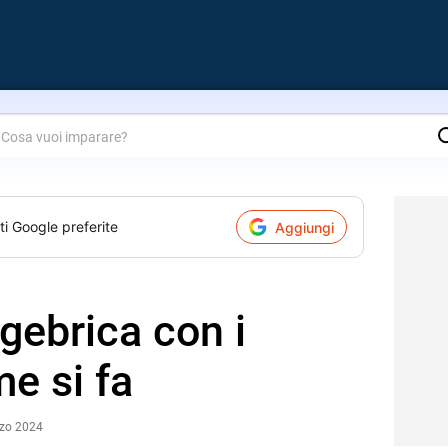
are?
ti Google preferite
Aggiungi
ebrica con i
e si fa
rzo 2024