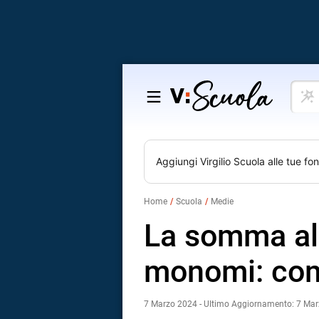
Cosa
Salta
vuoi
al
impar
contenuto
Aggiungi
Virgilio Scuola
alle tue fon
Home
Scuola
Medie
La somma alg
monomi: com
7 Marzo 2024 - Ultimo Aggiornamento: 7 Ma