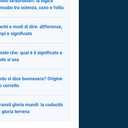
onti straordinari: la logica
’incubo tra scienza, caso e follia
erbi e modi di dire: differenze,
pi e significato
tosto che: qual è il significato e
do si usa
do si dice buonasera? Origine
o corretto
transit gloria mundi: la caducità
a gloria terrena