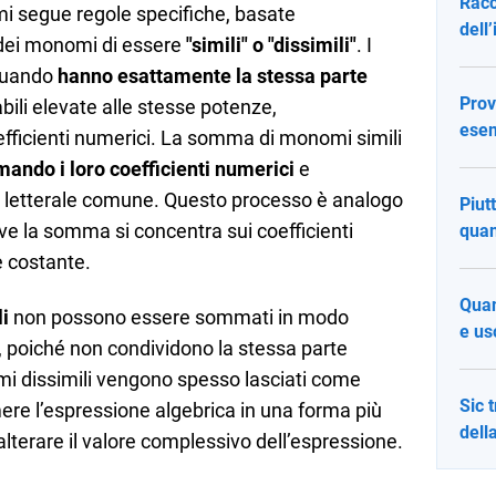
Racc
 segue regole specifiche, basate
dell
 dei monomi di essere
"simili" o "dissimili"
. I
 quando
hanno esattamente la stessa parte
Prov
abili elevate alle stesse potenze,
esem
fficienti numerici. La somma di monomi simili
ndo i loro coefficienti numerici
e
e letterale comune. Questo processo è analogo
Piut
ove la somma si concentra sui coefficienti
quan
e costante.
Quan
i
non possono essere sommati in modo
e us
 poiché non condividono la stessa parte
nomi dissimili vengono spesso lasciati come
Sic 
mere l’espressione algebrica in una forma più
dell
alterare il valore complessivo dell’espressione.