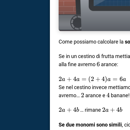
Come possiamo calcolare la
s
Se in un cestino di frutta mett
6
6
alla fine avremo
arance:
2a +
2
+
4
=
(
2
+
4
)
=
6
a
a
a
a
4a =
Se nel cestino invece mettiam
(2+4)a
2
2
4
4
avremo…
arance e
banane!
= 6a
2a
2
+
4
2a
2
+
4
… rimane
a
b
a
b
+
+
4b
4b
Se due monomi sono simili
, c