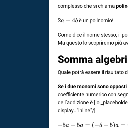
complesso che si chiama
poli
2a
2
+
4
è un polinomio!
a
b
+
4b
Come dice il nome stesso, il p
Ma questo lo scopriremo più av
Somma algebri
Quale potrà essere il risultat
Se i due monomi sono opposti
coefficiente numerico con segno 
dell’addizione è [iol_placehold
display="inline"/].
-5a
−
5
+
5
=
(
−
5
+
5
)
=
a
a
a