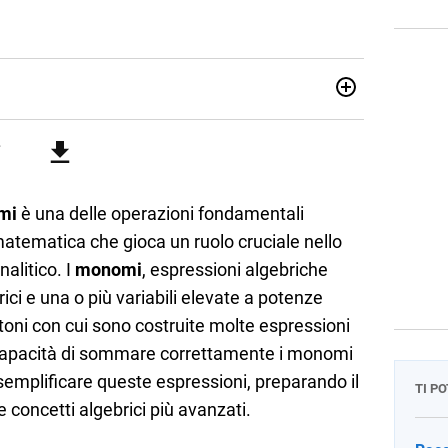
07/10/85. Mi sono diplomato nel 2005 all'Istituto
i. Ho conseguito la laurea triennale in Relazioni
Economia Internazionale a Padova. Dopo un pò di anni negli
o chiamato per una supplenza covid nella classe di
uito l'abilitazione a Trieste nel sostegno e sono entrato
mi
è una delle operazioni fondamentali
matematica che gioca un ruolo cruciale nello
nalitico. I
monomi
, espressioni algebriche
ci e una o più variabili elevate a potenze
toni con cui sono costruite molte espressioni
capacità di sommare correttamente i monomi
semplificare queste espressioni, preparando il
TI P
e concetti algebrici più avanzati.