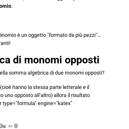
nomio
.
olinomio è un oggetto "formato da più pezzi"…
anti!
ca di monomi opposti
o della somma algebrica di due monomi opposti?
(cioè hanno la stessa parte letterale e il
uno opposto all’altro) allora il risultato
er type="formula" engine="katex"
0
=
0
a