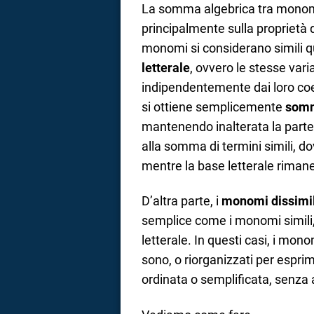
La somma algebrica tra monomi
a
principalmente sulla proprietà
monomi si considerano simili
correnze
letterale
, ovvero le stesse vari
indipendentemente dai loro coe
si ottiene semplicemente
somma
mantenendo inalterata la part
alla somma di termini simili, d
mentre la base letterale riman
D’altra parte, i
monomi dissimil
semplice come i monomi simili,
letterale. In questi casi, i mo
sono, o riorganizzati per espri
ordinata o semplificata, senza 