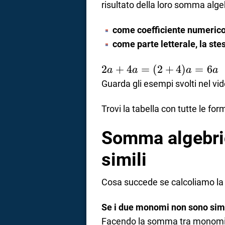
risultato della loro somma alg
come coefficiente numerico,
come parte letterale, la ste
2a +
2
+
4
=
(
2
+
4
)
=
6
a
a
a
a
4a =
Guarda gli esempi svolti nel vid
(2+4)a
= 6a
Trovi la tabella con tutte le for
Somma algebri
simili
Cosa succede se calcoliamo l
Se i due monomi non sono simi
Facendo la somma tra monomi n