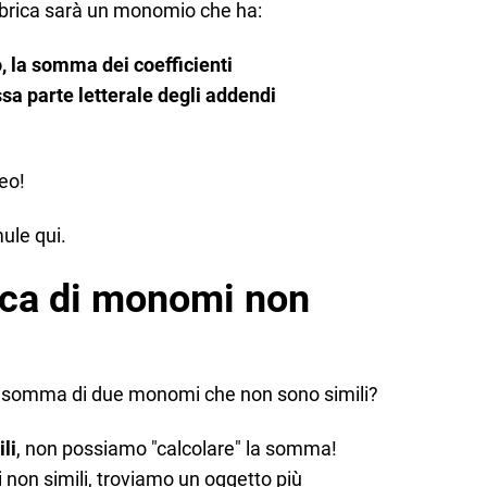
ebrica sarà un monomio che ha:
 la somma dei coefficienti
ssa parte letterale degli addendi
eo!
mule qui.
ca di monomi non
a somma di due monomi che non sono simili?
li
, non possiamo "calcolare" la somma!
on simili, troviamo un oggetto più