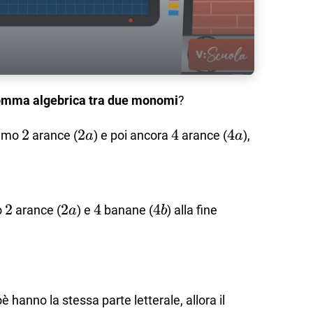
omma algebrica tra due monomi
?
2
2
2a
2
4
4
4a
4
iamo
arance (
) e poi ancora
arance (
),
a
a
2
2
2a
2
4
4
4b
4
o
arance (
) e
banane (
) alla fine
a
b
ioè hanno la stessa parte letterale, allora il