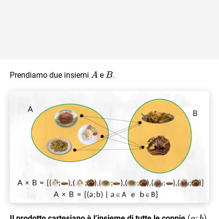
A
B
Prendiamo due insiemi
e
.
A
B
(a;
(
;
)
Il prodotto cartesiano è l’insieme di tutte le coppie
a
b