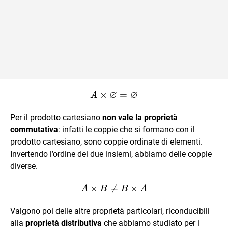
∅
∅
×
A \times \varnothing = \
=
A
Per il prodotto cartesiano
non vale la proprietà
commutativa
: infatti le coppie che si formano con il
prodotto cartesiano, sono coppie ordinate di elementi.
Invertendo l’ordine dei due insiemi, abbiamo delle coppie
diverse.
×

=
A \times B \ne B \times A
×
A
B
B
A
Valgono poi delle altre proprietà particolari, riconducibili
alla
proprietà distributiva
che abbiamo studiato per i