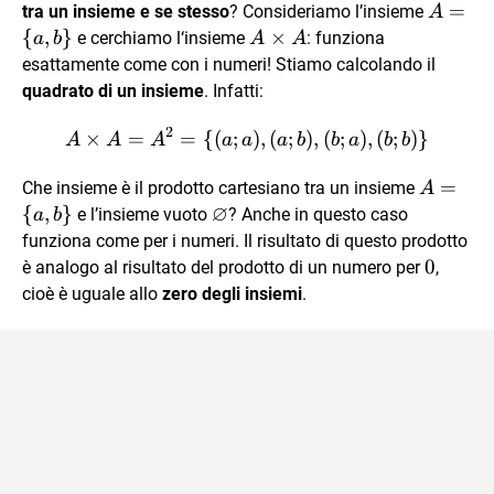
A
=
tra un insieme e se stesso
? Consideriamo l’insieme
A
=
{
,
}
A
×
e cerchiamo l‘insieme
: funziona
a
b
A
A
\{
\times
esattamente come con i numeri! Stiamo calcolando il
a,
A
quadrato di un insieme
. Infatti:
b
2
\}
×
=
=
{(
;
A \times A = A^2 = \{ (a;a)
)
,
(
;
)
,
(
;
)
,
(
;
)}
A
A
A
a
a
a
b
b
a
b
b
A =
=
Che insieme è il prodotto cartesiano tra un insieme
A
∅
\
{
,
}
\varnothing
e l’insieme vuoto
? Anche in questo caso
a
b
{a,b
funziona come per i numeri. Il risultato di questo prodotto
\}
0
0
è analogo al risultato del prodotto di un numero per
,
cioè è uguale allo
zero degli insiemi
.