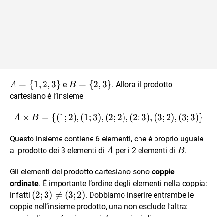
A =
=
{
1
,
2
,
3
}
B =
=
{
2
,
3
}
e
. Allora il prodotto
A
B
\{
\
cartesiano è l’insieme
1,2,3
{2,3
×
=
{(
1
;
2
)
,
(
1
;
3
)
,
(
2
A \times B = \{ (1;2), (1; 3)
;
2
)
,
(
2
;
3
)
,
(
3
;
2
)
,
(
3
;
3
)}
\}
\}
A
B
Questo insieme contiene 6 elementi, che è proprio uguale
A
B
al prodotto dei 3 elementi di
per i 2 elementi di
.
A
B
Gli elementi del prodotto cartesiano sono
coppie
ordinate
. È importante l’ordine degli elementi nella coppia:
(2;
(
2
;
3
)

=
(
3
;
2
)
infatti
. Dobbiamo inserire entrambe le
3)
coppie nell’insieme prodotto, una non esclude l’altra: