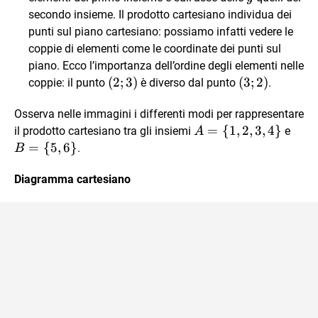
secondo insieme. Il prodotto cartesiano individua dei
punti sul piano cartesiano: possiamo infatti vedere le
coppie di elementi come le coordinate dei punti sul
piano. Ecco l’importanza dell’ordine degli elementi nelle
(2;3)
(
2
;
3
)
(3;
(
3
;
2
)
coppie: il punto
è diverso dal punto
.
2)
Osserva nelle immagini i differenti modi per rappresentare
A = \
=
{
1
,
2
,
3
,
4
}
B
il prodotto cartesiano tra gli insiemi
e
A
{
=
=
{
5
,
6
}
.
B
1,2,3,4
\
\}
{5,
Diagramma cartesiano
6
\}