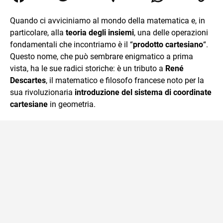
Relazioni Internazionali a Messina e in Economia
Internazionale a Padova. Dopo un pò di anni negli studi
Quando ci avviciniamo al mondo della matematica e, in
commercialisti sono stato chiamato per una supplenza
particolare, alla
teoria degli insiemi
, una delle operazioni
covid nella classe di insegnamento A47. Ho poi
conseguito l'abilitazione a Trieste nel sostegno e sono
fondamentali che incontriamo è il “
prodotto cartesiano
“.
entrato di ruolo nel 2023
Questo nome, che può sembrare enigmatico a prima
vista, ha le sue radici storiche: è un tributo a
René
Descartes
, il matematico e filosofo francese noto per la
sua rivoluzionaria
introduzione del sistema di coordinate
cartesiane
in geometria.