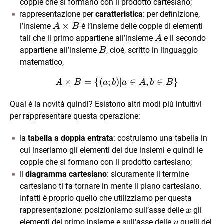
coppie che si formano con il prodotto cartesiano;
rappresentazione per
caratteristica
: per definizione,
A
×
l’insieme
è l’insieme delle coppie di elementi
A
B
\times
A
tali che il primo appartiene all’insieme
e il secondo
A
B
B
appartiene all’insieme
, cioè, scritto in linguaggio
B
matematico,
×
=
{(
;
)
A \times B = \{ (a; b) | a
∣
∈
,
∈
}
A
B
a
b
a
A
b
B
Qual è la novità quindi? Esistono altri modi più intuitivi
per rappresentare questa operazione:
la
tabella a doppia entrata
: costruiamo una tabella in
cui inseriamo gli elementi dei due insiemi e quindi le
coppie che si formano con il prodotto cartesiano;
il
diagramma cartesiano
: sicuramente il termine
cartesiano ti fa tornare in mente il piano cartesiano.
Infatti è proprio quello che utilizziamo per questa
x
rappresentazione: posizioniamo sull’asse delle
gli
x
y
elementi del primo insieme e sull’asse delle
quelli del
y