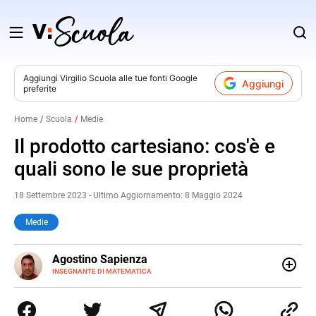
Salta
al
contenuto
Aggiungi
Virgilio Scuola
alle tue fonti Google
Aggiungi
preferite
v
Home
Scuola
Medie
i
Il prodotto cartesiano: cos'è e
quali sono le sue proprietà
18 Settembre 2023 - Ultimo Aggiornamento: 8 Maggio 2024
Medie
E-
Agostino Sapienza
MAIL
LINKEDIN
INSEGNANTE DI MATEMATICA
Sono nato a Reggio Calabria il 07/10/85. Mi sono
diplomato nel 2005 all'Istituto Magistrale Statale
Tommaso Gulli. Ho conseguito la laurea triennale in