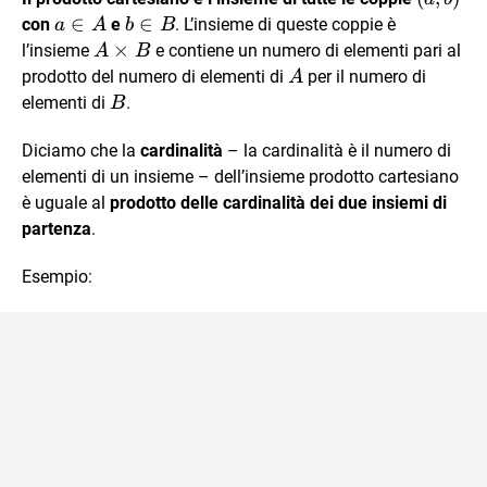
b)
a
∈
b
∈
con
e
. L’insieme di queste coppie è
a
A
b
B
\in
\in
A
×
l’insieme
e contiene un numero di elementi pari al
A
B
A
B
\times
A
prodotto del numero di elementi di
per il numero di
A
B
B
elementi di
.
B
Diciamo che la
cardinalità
– la cardinalità è il numero di
elementi di un insieme – dell’insieme prodotto cartesiano
è uguale al
prodotto delle cardinalità dei due insiemi di
partenza
.
Esempio: