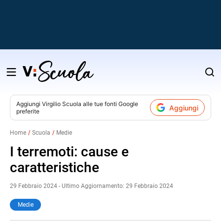
Salta
al
contenuto
Aggiungi
Virgilio Scuola
alle tue fonti Google
Aggiungi
preferite
v
Home
Scuola
Medie
i
I terremoti: cause e
caratteristiche
29 Febbraio 2024 - Ultimo Aggiornamento: 29 Febbraio 2024
Medie