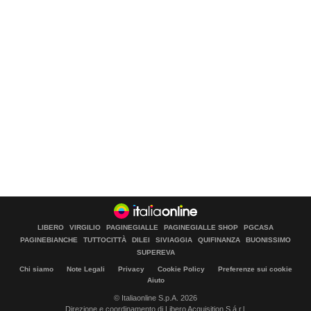
LIBERO
VIRGILIO
PAGINEGIALLE
PAGINEGIALLE SHOP
PGCASA
PAGINEBIANCHE
TUTTOCITTÀ
DILEI
SIVIAGGIA
QUIFINANZA
BUONISSIMO
SUPEREVA
Chi siamo
Note Legali
Privacy
Cookie Policy
Preferenze sui cookie
Aiuto
© Italiaonline S.p.A. 2026
Direzione e coordinamento di Libero Acquisition S.á r.l.