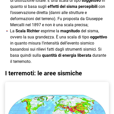
di distruzione totale. È una scala di tipo
soggettivo
in
quanto si basa sugli
effetti del sisma percepibili
con
l’osservazione diretta (danni alle strutture e
deformazioni del terreno). Fu proposta da Giuseppe
Mercalli nel 1897 e non è una scala precisa;
La
Scala Richter
esprime la
magnitudo
del sisma,
ovvero la sua grandezza. È una scala di tipo
oggettivo
in quanto misura l’intensità dell’evento sismico
basandosi sui rilievi fatti dagli strumenti sismici. Si
basa quindi sulla
quantità di energia liberata
durante
il terremoto.
I terremoti: le aree sismiche