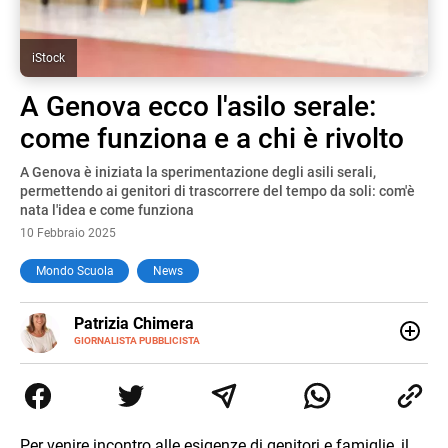
iStock
A Genova ecco l'asilo serale:
come funziona e a chi è rivolto
A Genova è iniziata la sperimentazione degli asili serali,
permettendo ai genitori di trascorrere del tempo da soli: com'è
nata l'idea e come funziona
10 Febbraio 2025
Mondo Scuola
News
E-
Patrizia Chimera
MAIL
LINKEDIN
GIORNALISTA PUBBLICISTA
Giornalista pubblicista, è appassionata di sostenibilità e
cultura. Dopo la laurea in scienze della comunicazione ha
collaborato con grandi gruppi editoriali e agenzie di
comunicazione specializzandosi nella scrittura di articoli
sul mondo scolastico.
Per venire incontro alle esigenze di genitori e famiglie, il