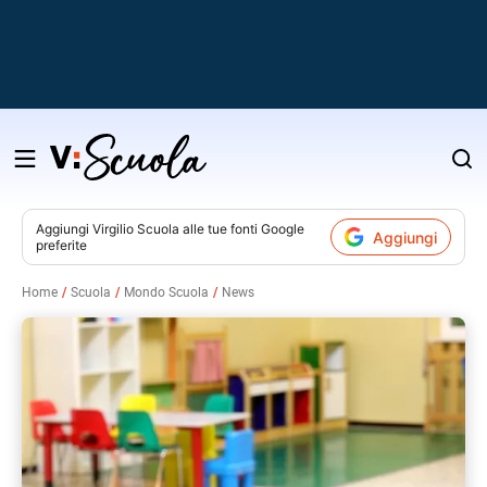
Salta
al
contenuto
Aggiungi
Virgilio Scuola
alle tue fonti Google
Aggiungi
preferite
v
Home
Scuola
Mondo Scuola
News
i