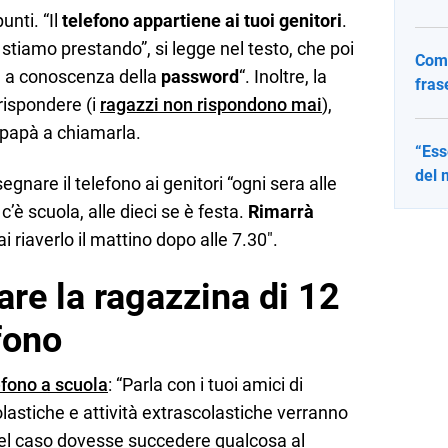
unti. “Il
telefono appartiene ai tuoi genitori
.
 stiamo prestando”, si legge nel testo, che poi
Come
 a conoscenza della
password
“. Inoltre, la
fras
rispondere (i
ragazzi non rispondono mai
),
papà a chiamarla.
“Ess
del 
egnare il telefono ai genitori “ogni sera alle
’è scuola, alle dieci se è festa.
Rimarrà
i riaverlo il mattino dopo alle 7.30″.
re la ragazzina di 12
efono
efono a scuola
: “Parla con i tuoi amici di
lastiche e attività extrascolastiche verranno
 Nel caso dovesse succedere qualcosa al