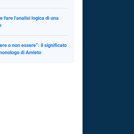
 fare l'analisi logica di una
e
ere o non essere”: il significato
monologo di Amleto