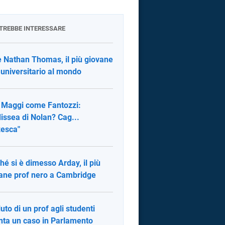
OTREBBE INTERESSARE
è Nathan Thomas, il più giovane
 universitario al mondo
 Maggi come Fantozzi:
dissea di Nolan? Cag...
esca"
hé si è dimesso Arday, il più
ane prof nero a Cambridge
luto di un prof agli studenti
nta un caso in Parlamento