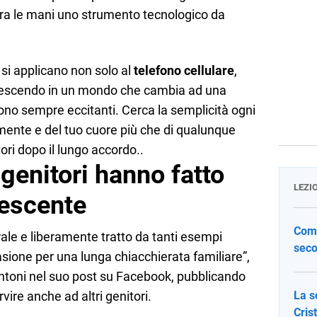
tra le mani uno strumento tecnologico da
 si applicano non solo al
telefono cellulare
,
 crescendo in un mondo che cambia ad una
sono sempre eccitanti. Cerca la semplicità ogni
a mente e del tuo cuore più che di qualunque
ori dopo il lungo accordo..
 genitori hanno fatto
LEZI
lescente
Come
rale e liberamente tratto da tanti esempi
seco
ccasione per una lunga chiacchierata familiare”,
ntoni nel suo post su Facebook, pubblicando
vire anche ad altri genitori.
La s
Cris