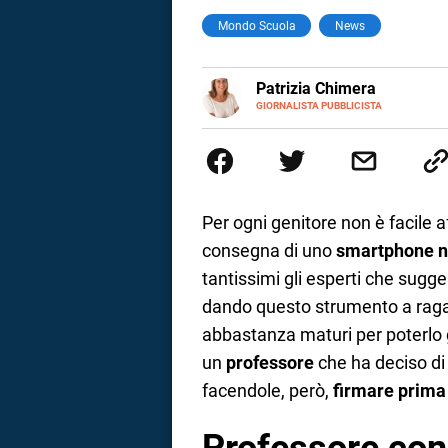
Mondo Scuola
News
a
correnze
E-
Patrizia Chimera
MAIL
LINKEDIN
GIORNALISTA PUBBLICISTA
Giornalista pubblicista, è appas
della comunicazione ha collabor
comunicazione specializzandosi 
Per ogni genitore non è facile 
consegna di uno
smartphone nel
tantissimi gli esperti che sugge
dando questo strumento a rag
abbastanza maturi per poterlo g
un
professore
che ha deciso di
facendole, però,
firmare prima