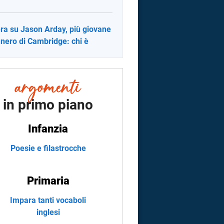
ra su Jason Arday, più giovane
 nero di Cambridge: chi è
in primo piano
Infanzia
Poesie e filastrocche
Primaria
Impara tanti vocaboli
inglesi