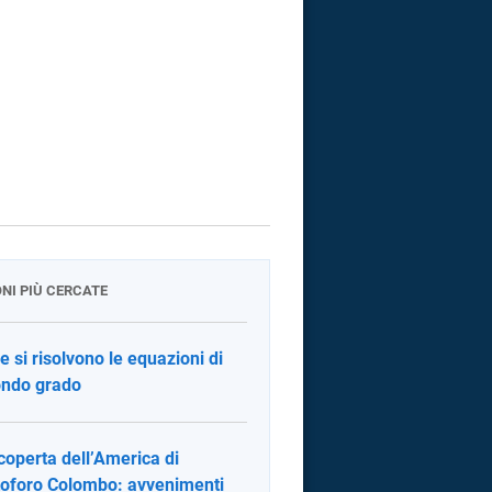
ONI PIÙ CERCATE
 si risolvono le equazioni di
ndo grado
coperta dell’America di
toforo Colombo: avvenimenti