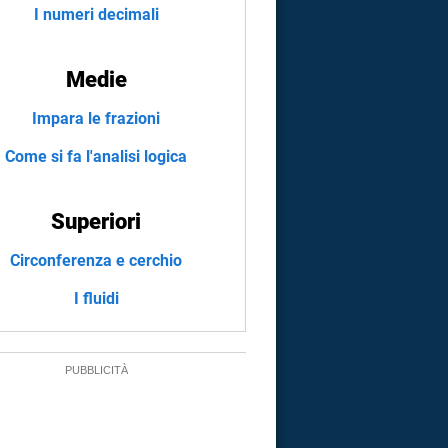
I numeri decimali
Medie
Impara le frazioni
Come si fa l'analisi logica
Superiori
Circonferenza e cerchio
I fluidi