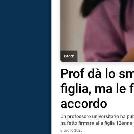
iStock
Prof dà lo s
figlia, ma le
accordo
Un professore universitario ha pub
i
ha fatto firmare alla figlia 12enne 
8 Luglio 2025
tografico