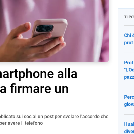
TI P
Chi 
prof
Prof
martphone alla
"L'O
pazz
 fa firmare un
Perc
giov
blicato sui social un post per svelare l'accordo che
per avere il telefono
Il sa
dive