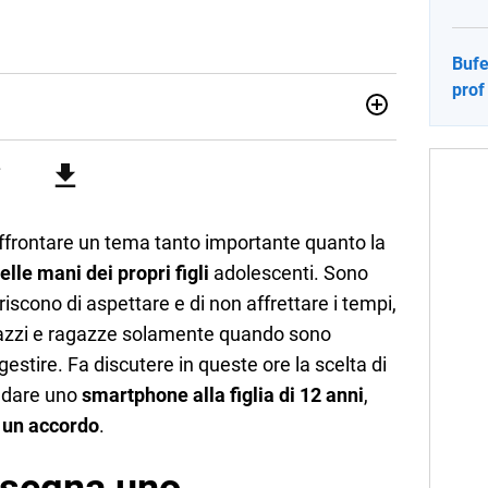
Bufe
prof
sionata di sostenibilità e cultura. Dopo la laurea in scienze
ato con grandi gruppi editoriali e agenzie di
nella scrittura di articoli sul mondo scolastico.
affrontare un tema tanto importante quanto la
le mani dei propri figli
adolescenti. Sono
riscono di aspettare e di non affrettare i tempi,
azzi e ragazze solamente quando sono
estire. Fa discutere in queste ore la scelta di
 dare uno
smartphone alla figlia di 12 anni
,
 un accordo
.