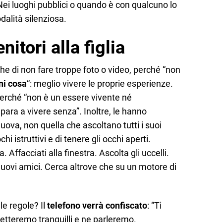
ei luoghi pubblici o quando è con qualcuno lo
alità silenziosa.
nitori alla figlia
che di non fare troppe foto o video, perché “non
i cosa
“: meglio vivere le proprie esperienze.
perché “non è un essere vivente né
para a vivere senza”. Inoltre, le hanno
uova, non quella che ascoltano tutti i suoi
hi istruttivi e di tenere gli occhi aperti.
 Affacciati alla finestra. Ascolta gli uccelli.
nuovi amici. Cerca altrove che su un motore di
le regole? Il
telefono verrà confiscato
: “Ti
etteremo tranquilli e ne parleremo.