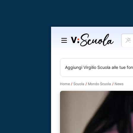
Cosa
Salta
vuoi
al
impar
contenuto
Aggiungi
Virgilio Scuola
alle tue fon
Home
Scuola
Mondo Scuola
News