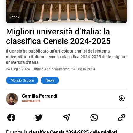
iStock
Migliori università d'Italia: la
classifica Censis 2024-2025
Il Censis ha pubblicato un’articolata analisi del sistema
universitario italiano: ecco la classifica 2024-2025 delle migliori
università d'Italia
24 Luglio 2024 - Ultimo Aggiornamento: 24 Luglio 2024
Mondo Scuola
News
E-
Camilla Ferrandi
MAIL
LINKEDIN
GIORNALISTA
Nata e cresciuta a Grosseto, sono una giornalista
pubblicista laureata in Scienze politiche. Nel 2016 decido
di trasformare la passione per la scrittura in un lavoro, e
da lì non mi sono più fermata. L’attualità è il mio pane
quotidiano, i libri la mia via per evadere e viaggiare con la
È uscita la
classifica Censis 2024-2025
delle
migliori