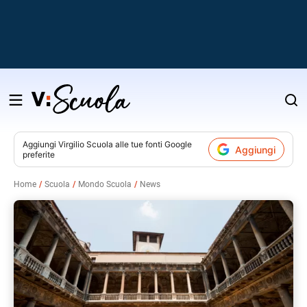
Salta
al
contenuto
Aggiungi
Virgilio Scuola
alle tue fonti Google
Aggiungi
preferite
v
Home
Scuola
Mondo Scuola
News
i