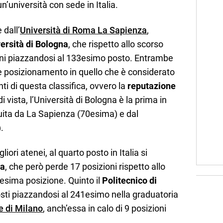
n’università con sede in Italia.
 dall’
Università di Roma La Sapienza
,
ersità di Bologna
, che rispetto allo scorso
oni piazzandosi al 133esimo posto. Entrambe
te posizionamento in quello che è considerato
nti di questa classifica, ovvero la
reputazione
i vista, l’Università di Bologna è la prima in
uita da La Sapienza (70esima) e dal
.
iori atenei, al quarto posto in Italia si
va
, che però perde 17 posizioni rispetto allo
esima posizione. Quinto il
Politecnico di
osti piazzandosi al 241esimo nella graduatoria
e di Milano
, anch’essa in calo di 9 posizioni