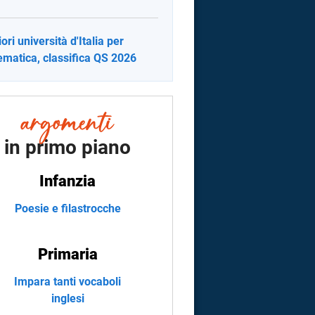
ori università d'Italia per
matica, classifica QS 2026
in primo piano
Infanzia
Poesie e filastrocche
Primaria
Impara tanti vocaboli
inglesi