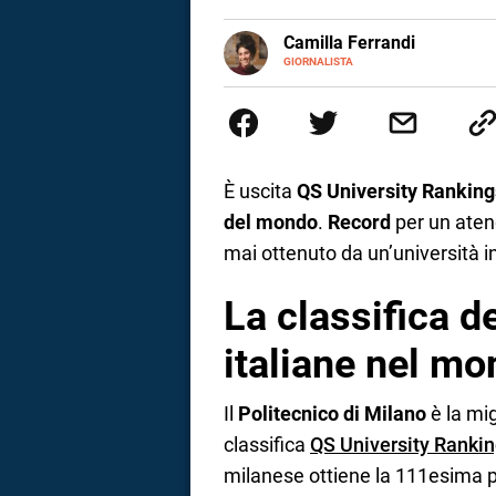
a
E-
Camilla Ferrandi
MAIL
LINKEDIN
GIORNALISTA
Nata e cresciuta a Grosseto, so
correnze
Nel 2016 decido di trasformare l
più fermata. L’attualità è il mio
la mente.
È uscita
QS University Rankin
del mondo
.
Record
per un atene
mai ottenuto da un’università i
La classifica de
italiane nel m
Il
Politecnico di Milano
è la mi
classifica
QS University Ranki
milanese ottiene la 111esima p