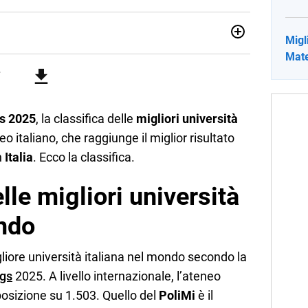
Migli
no una giornalista pubblicista laureata in Scienze politiche.
Mate
a passione per la scrittura in un lavoro, e da lì non mi sono
 pane quotidiano, i libri la mia via per evadere e viaggiare con
gs 2025
, la classifica delle
migliori università
o italiano, che raggiunge il miglior risultato
n
Italia
. Ecco la classifica.
lle migliori università
ondo
gliore università italiana nel mondo secondo la
ngs
2025. A livello internazionale, l’ateneo
osizione su 1.503. Quello del
PoliMi
è il