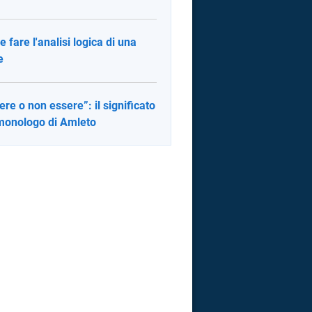
 fare l'analisi logica di una
e
ere o non essere”: il significato
monologo di Amleto