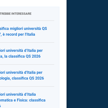
OTREBBE INTERESSARE
sifica migliori università QS
, è record per l'Italia
ori università d’Italia per
ia, la classifica QS 2026
ori università d'Italia per
ologia, classifica QS 2026
ori università d’Italia
matica e Fisica: classifica
6