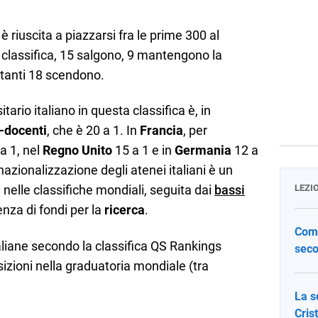
è riuscita a piazzarsi fra le prime 300 al
n classifica, 15 salgono, 9 mantengono la
stanti 18 scendono.
tario italiano in questa classifica è, in
-docenti
, che è 20 a 1. In
Francia
, per
a 1, nel
Regno Unito
15 a 1 e in
Germania
12 a
nazionalizzazione degli atenei italiani è un
a nelle classifiche mondiali, seguita dai
bassi
LEZI
enza di fondi per la
ricerca
.
Come
taliane secondo la classifica QS Rankings
seco
sizioni nella graduatoria mondiale (tra
La s
Cris