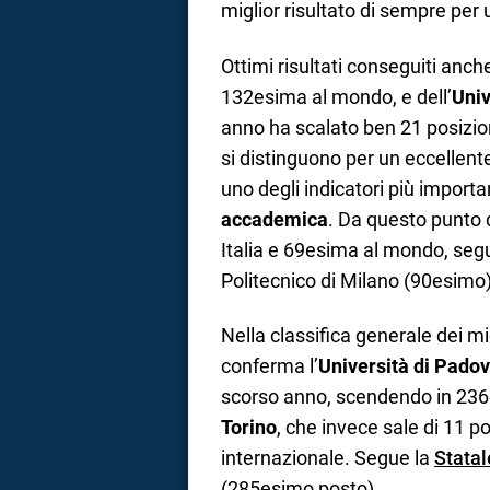
miglior risultato di sempre per u
Ottimi risultati conseguiti anche
132esima al mondo, e dell’
Univ
anno ha scalato ben 21 posizi
si distinguono per un eccellen
uno degli indicatori più importa
accademica
. Da questo punto d
Italia e 69esima al mondo, seg
Politecnico di Milano (90esimo)
Nella classifica generale dei migl
conferma l’
Università di Pado
scorso anno, scendendo in 236
Torino
, che invece sale di 11 p
internazionale. Segue la
Statal
(285esimo posto).