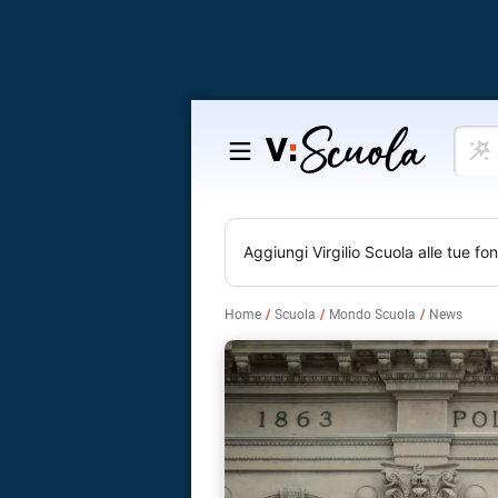
Cosa
Salta
vuoi
al
impar
contenuto
Aggiungi
Virgilio Scuola
alle tue fon
Home
Scuola
Mondo Scuola
News