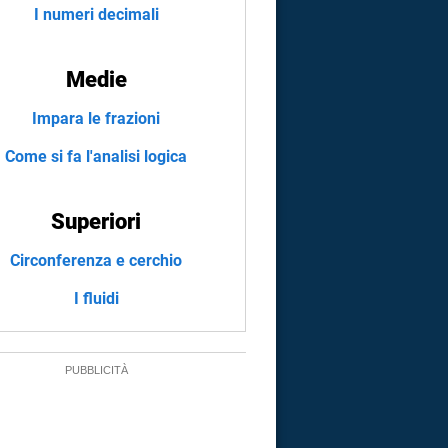
I numeri decimali
Medie
Impara le frazioni
Come si fa l'analisi logica
Superiori
Circonferenza e cerchio
I fluidi