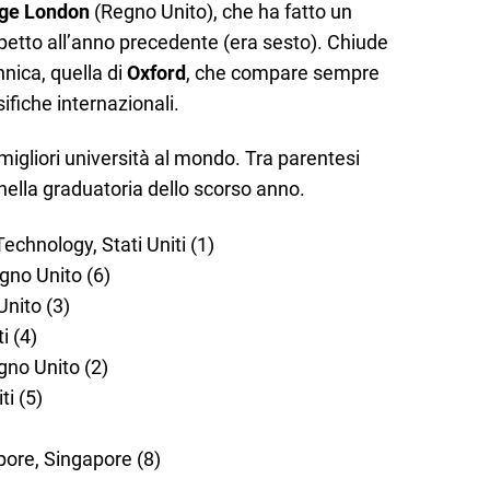
ege London
(Regno Unito), che ha fatto un
ispetto all’anno precedente (era sesto). Chiude
annica, quella di
Oxford
, che compare sempre
sifiche internazionali.
 migliori università al mondo. Tra parentesi
 nella graduatoria dello scorso anno.
echnology, Stati Uniti (1)
gno Unito (6)
Unito (3)
i (4)
gno Unito (2)
ti (5)
pore, Singapore (8)