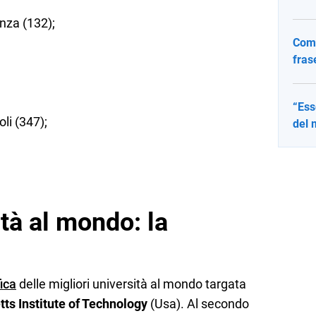
nza (132);
Come
fras
“Ess
li (347);
del 
tà al mondo: la
fica
delle migliori università al mondo targata
s Institute of Technology
(Usa). Al secondo