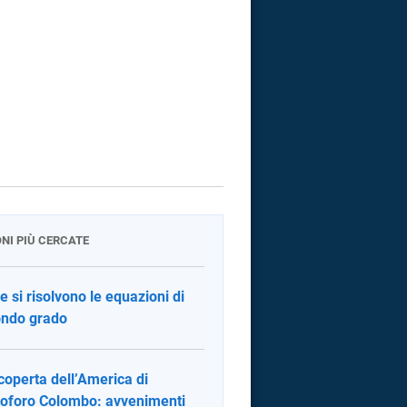
ONI PIÙ CERCATE
 si risolvono le equazioni di
ndo grado
coperta dell’America di
toforo Colombo: avvenimenti