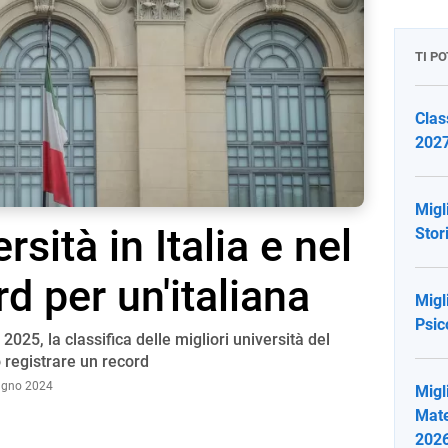
TI P
Clas
2027
Migli
rsità in Italia e nel
Stor
d per un'italiana
Migli
Psic
025, la classifica delle migliori università del
 registrare un record
iugno 2024
Migli
Mate
202