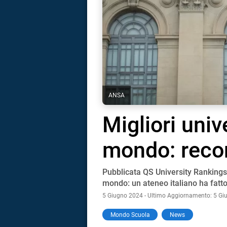
ANSA
Migliori unive
mondo: recor
Pubblicata QS University Rankings 2
mondo: un ateneo italiano ha fatto
5 Giugno 2024 - Ultimo Aggiornamento: 5 G
i
Mondo Scuola
News
tografico