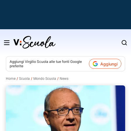
Salta
al
contenuto
Aggiungi
Virgilio Scuola
alle tue fonti Google
Aggiungi
preferite
v
Home
Scuola
Mondo Scuola
News
i