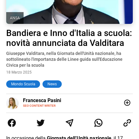
ANSA
Bandiera e Inno d'Italia a scuola:
novità annunciata da Valditara
Giuseppe Valditara, nella Giornata dell'Unità nazionale, ha
sottolineato l'importanza delle Linee guida sull'Educazione
Civica per la scuola
18 Marzo 2025
Mondo Scuola
News
E-
Francesca Pasini
MAIL
SEO CONTENT WRITER
Content Writer laureata in Economia e Gestione delle Arti
e delle Attività Culturali, vivo tra l'Italia e la Spagna. Amo
le diverse sfumature dell'informazione e quelle storie di
vita che parlano di luoghi, viaggi unici, cultura e lifestyle,
che trasformo in parole scritte per lavoro e per passione.
In occasione della
Giornata dell’Unità nazionale
, il 17