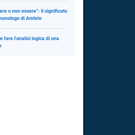
ere o non essere”: il significato
monologo di Amleto
 fare l'analisi logica di una
e