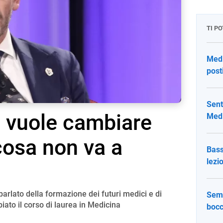
TI P
Medi
post
Sent
i vuole cambiare
Medi
 cosa non va a
Bass
lezio
parlato della formazione dei futuri medici e di
Seme
ato il corso di laurea in Medicina
bocc