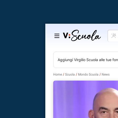
Cosa
Salta
vuoi
al
impar
contenuto
Aggiungi
Virgilio Scuola
alle tue fon
Home
Scuola
Mondo Scuola
News