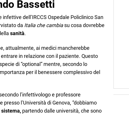
do Bassetti
tie infettive dell’IRCCS Ospedale Policlinico San
rvistato da
Italia che cambia
su cosa dovrebbe
della
sanità
.
he, attualmente, ai medici mancherebbe
i entrare in relazione con il paziente. Questo
specie di “optional” mentre, secondo lo
 importanza per il benessere complessivo del
secondo l’infettivologo e professore
ive presso l’Università di Genova, “dobbiamo
l sistema,
partendo dalle università, che sono