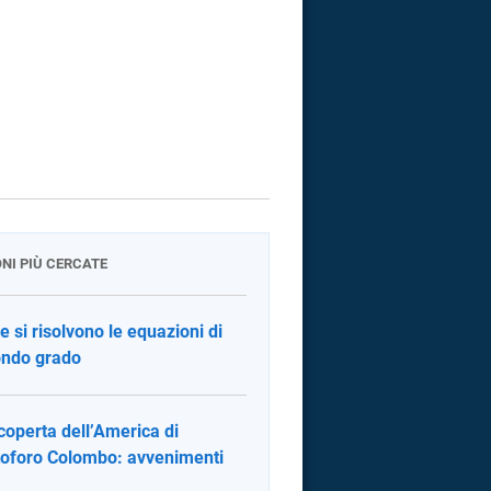
ONI PIÙ CERCATE
 si risolvono le equazioni di
ndo grado
coperta dell’America di
toforo Colombo: avvenimenti