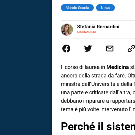
Mondo Scuola
News
a
correnze
E-
Stefania Bernardini
MAIL
GIORNALISTA
Giornalista professionista dal 2
scritto e realizzato servizi Tv 
esperienze nella redazione di te
social
Il corso di laurea in
Medicina
st
ancora della strada da fare. Olt
ministra dell’Università e dell
una parte e criticate dall’altra,
debbano imparare a rapportarsi c
tema è più volte intervenuto l’i
Perché il siste