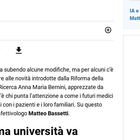
IA e
Matt
012, ha collaborato con le principali testate nazionali. Ha
di cronaca, politica, scuola, economia e spettacolo. Ha
state giornalistiche online e Tv e lavora anche nell’ambito
a subendo alcune modifiche, ma per alcuni c’è
re alle novità introdotte dalla Riforma della
a Ricerca Anna Maria Bernini, apprezzate da
 c’è chi punta l’attenzione a come i futuri medici
on i pazienti e i loro familiari. Su questo
nfettivologo
Matteo Bassetti
.
ma università va