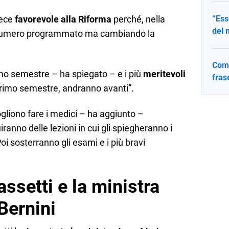
vece
favorevole alla Riforma
perché, nella
“Ess
del 
 numero programmato ma cambiando la
Come
imo semestre – ha spiegato – e i più
meritevoli
fras
rimo semestre, andranno avanti”.
ogliono fare i medici – ha aggiunto –
anno delle lezioni in cui gli spiegheranno i
Poi sosterranno gli esami e i più bravi
assetti e la ministra
 Bernini