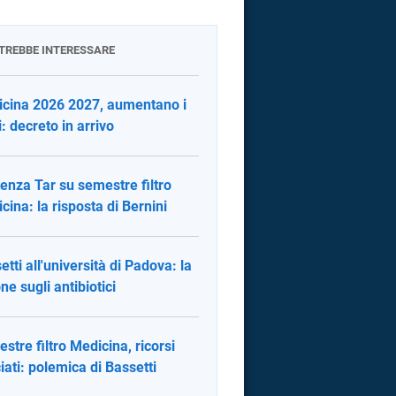
OTREBBE INTERESSARE
cina 2026 2027, aumentano i
i: decreto in arrivo
enza Tar su semestre filtro
cina: la risposta di Bernini
etti all'università di Padova: la
ne sugli antibiotici
stre filtro Medicina, ricorsi
iati: polemica di Bassetti