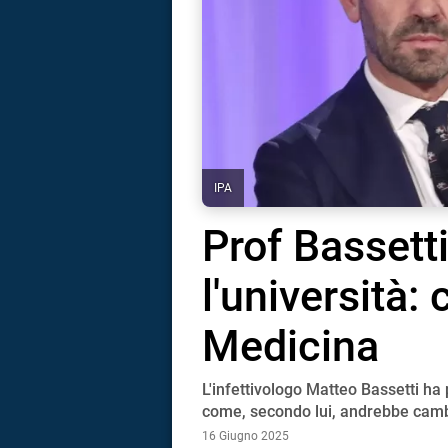
IPA
Prof Bassett
l'università:
Medicina
L'infettivologo Matteo Bassetti ha 
i
come, secondo lui, andrebbe cambi
16 Giugno 2025
tografico