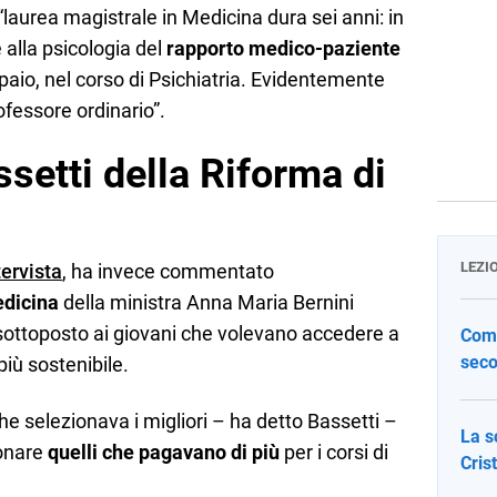
“laurea magistrale in Medicina dura sei anni: in
e alla psicologia del
rapporto medico-paziente
aio, nel corso di Psichiatria. Evidentemente
ofessore ordinario”.
setti della Riforma di
LEZI
tervista
, ha invece commentato
edicina
della ministra Anna Maria Bernini
 sottoposto ai giovani che volevano accedere a
Come
seco
più sostenibile.
he selezionava i migliori – ha detto Bassetti –
La s
ionare
quelli che pagavano di più
per i corsi di
Cris