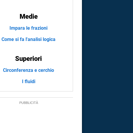
Medie
Impara le frazioni
Come si fa l'analisi logica
Superiori
Circonferenza e cerchio
I fluidi