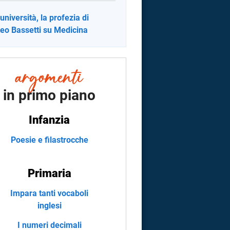
 università, la profezia di
eo Bassetti su Medicina
in primo piano
Infanzia
Poesie e filastrocche
Primaria
Impara tanti vocaboli
inglesi
I numeri decimali