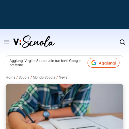
Salta
al
contenuto
Aggiungi
Virgilio Scuola
alle tue fonti Google
Aggiungi
preferite
v
Home
Scuola
Mondo Scuola
News
i