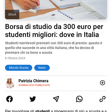
iStock
Borsa di studio da 300 euro per
studenti migliori: dove in Italia
Studenti meritevoli premiati con 300 euro di premio: questo è
quello che succede in una città italiana, che ha deciso di
premiare chi va bene a scuola
8 Ottobre 2024
Mondo Scuola
News
E-
Patrizia Chimera
MAIL
LINKEDIN
GIORNALISTA PUBBLICISTA
Giornalista pubblicista, è appassionata di sostenibilità e
cultura. Dopo la laurea in scienze della comunicazione ha
collaborato con grandi gruppi editoriali e agenzie di
comunicazione specializzandosi nella scrittura di articoli
sul mondo scolastico.
Per invogliare gli
studenti
a impegnarsi di più a scuola e a