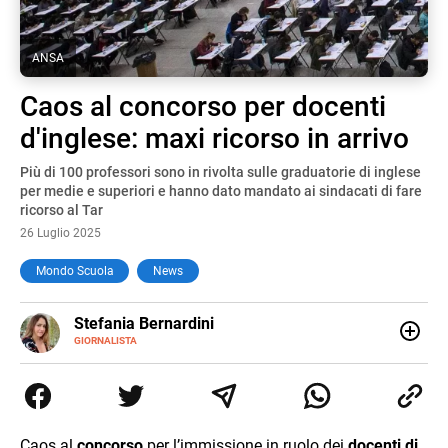
ANSA
Caos al concorso per docenti
d'inglese: maxi ricorso in arrivo
Più di 100 professori sono in rivolta sulle graduatorie di inglese
per medie e superiori e hanno dato mandato ai sindacati di fare
ricorso al Tar
26 Luglio 2025
Mondo Scuola
News
E-
Stefania Bernardini
MAIL
GIORNALISTA
Giornalista professionista dal 2012, ha collaborato con le
principali testate nazionali. Ha scritto e realizzato servizi
Tv di cronaca, politica, scuola, economia e spettacolo. Ha
esperienze nella redazione di testate giornalistiche online
e Tv e lavora anche nell’ambito social
Caos al
concorso
per l’immissione in ruolo dei
docenti di