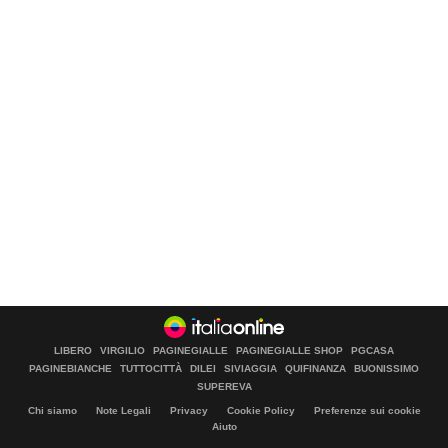
LIBERO
VIRGILIO
PAGINEGIALLE
PAGINEGIALLE SHOP
PGCASA
PAGINEBIANCHE
TUTTOCITTÀ
DILEI
SIVIAGGIA
QUIFINANZA
BUONISSIMO
SUPEREVA
Chi siamo
Note Legali
Privacy
Cookie Policy
Preferenze sui cookie
Aiuto