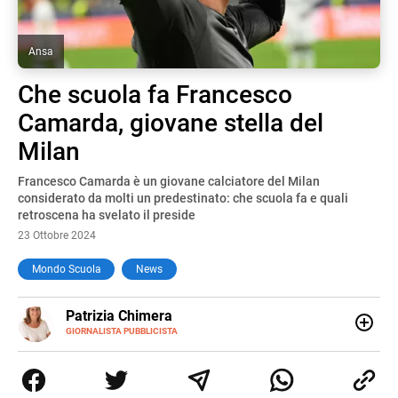
Ansa
Che scuola fa Francesco
Camarda, giovane stella del
Milan
Francesco Camarda è un giovane calciatore del Milan
considerato da molti un predestinato: che scuola fa e quali
retroscena ha svelato il preside
23 Ottobre 2024
Mondo Scuola
News
E-
Patrizia Chimera
MAIL
LINKEDIN
GIORNALISTA PUBBLICISTA
Giornalista pubblicista, è appassionata di sostenibilità e
cultura. Dopo la laurea in scienze della comunicazione ha
collaborato con grandi gruppi editoriali e agenzie di
comunicazione specializzandosi nella scrittura di articoli