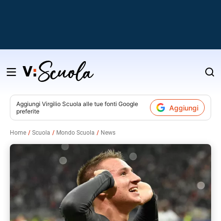
Salta
al
contenuto
Aggiungi
Virgilio Scuola
alle tue fonti Google
Aggiungi
preferite
v
Home
Scuola
Mondo Scuola
News
i