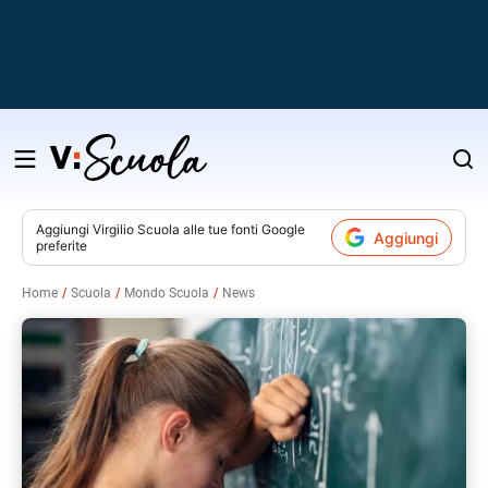
Salta
al
contenuto
Aggiungi
Virgilio Scuola
alle tue fonti Google
Aggiungi
preferite
v
Home
Scuola
Mondo Scuola
News
i