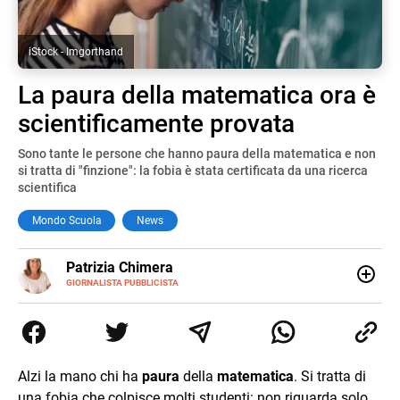
iStock - Imgorthand
La paura della matematica ora è
scientificamente provata
Sono tante le persone che hanno paura della matematica e non
si tratta di "finzione": la fobia è stata certificata da una ricerca
scientifica
Mondo Scuola
News
E-
Patrizia Chimera
MAIL
LINKEDIN
GIORNALISTA PUBBLICISTA
Giornalista pubblicista, è appassionata di sostenibilità e
cultura. Dopo la laurea in scienze della comunicazione ha
collaborato con grandi gruppi editoriali e agenzie di
comunicazione specializzandosi nella scrittura di articoli
sul mondo scolastico.
Alzi la mano chi ha
paura
della
matematica
. Si tratta di
una fobia che colpisce molti studenti: non riguarda solo