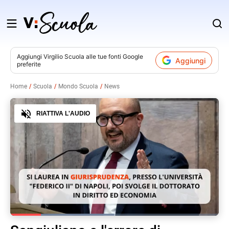
Salta
al
contenuto
Aggiungi
Virgilio Scuola
alle tue fonti Google
Aggiungi
preferite
v
Home
Scuola
Mondo Scuola
News
i
Audio
RIATTIVA L'AUDIO
Loaded
:
49.71%