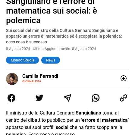
Sangiuliano e l'errore di
Pause
Unmute
matematica sui social: è
polemica
Sui social del ministro della Cultura Gennaro Sangiuliano è
apparso un errore di matematica ed è scoppiata la polemica:
ecco cosa è successo
8 Agosto 2024 - Ultimo Aggiornamento: 8 Agosto 2024
Mondo Scuola
News
E-
Camilla Ferrandi
MAIL
LINKEDIN
GIORNALISTA
Nata e cresciuta a Grosseto, sono una giornalista
pubblicista laureata in Scienze politiche. Nel 2016 decido
di trasformare la passione per la scrittura in un lavoro, e
da lì non mi sono più fermata. L’attualità è il mio pane
quotidiano, i libri la mia via per evadere e viaggiare con la
Il ministro della Cultura Gennaro
Sangiuliano
torna al
mente.
centro del dibattito pubblico per un ‘
errore di matematica
‘
apparso sui suoi profili
social
che ha fatto scoppiare la
polemica
. Ecco cosa è successo.