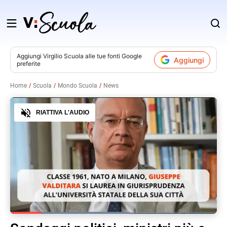
Salta
al
contenuto
Aggiungi
Virgilio Scuola
alle tue fonti Google
Aggiungi
preferite
v
Home
Scuola
Mondo Scuola
News
i
Audio
RIATTIVA L'AUDIO
Loaded
:
57.77%