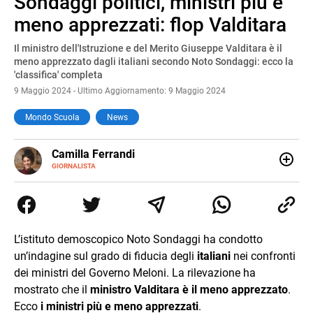
Sondaggi politici, ministri più e
Pause
Unmute
meno apprezzati: flop Valditara
Il ministro dell'Istruzione e del Merito Giuseppe Valditara è il
meno apprezzato dagli italiani secondo Noto Sondaggi: ecco la
'classifica' completa
9 Maggio 2024 - Ultimo Aggiornamento: 9 Maggio 2024
Mondo Scuola
News
E-
Camilla Ferrandi
MAIL
LINKEDIN
GIORNALISTA
Nata e cresciuta a Grosseto, sono una giornalista
pubblicista laureata in Scienze politiche. Nel 2016 decido
di trasformare la passione per la scrittura in un lavoro, e
da lì non mi sono più fermata. L’attualità è il mio pane
quotidiano, i libri la mia via per evadere e viaggiare con la
L’istituto demoscopico Noto Sondaggi ha condotto
mente.
un’indagine sul grado di fiducia degli
italiani
nei confronti
dei ministri del Governo Meloni. La rilevazione ha
mostrato che il
ministro Valditara
è il meno apprezzato
.
Ecco
i ministri più e meno apprezzati
.