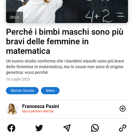
iStock
Perché i bimbi maschi sono più
bravi delle femmine in
matematica
Un nuovo studio conferma che i bambini maschi sono più bravi
delle femmine in matematica, ma le cause non sono di origine
genetica: ecco perché
16 Luglio 2025
Mondo Scuola
News
E-
Francesca Pasini
MAIL
SEO CONTENT WRITER
Content Writer laureata in Economia e Gestione delle Arti
e delle Attività Culturali, vivo tra l'Italia e la Spagna. Amo
le diverse sfumature dell'informazione e quelle storie di
vita che parlano di luoghi, viaggi unici, cultura e lifestyle,