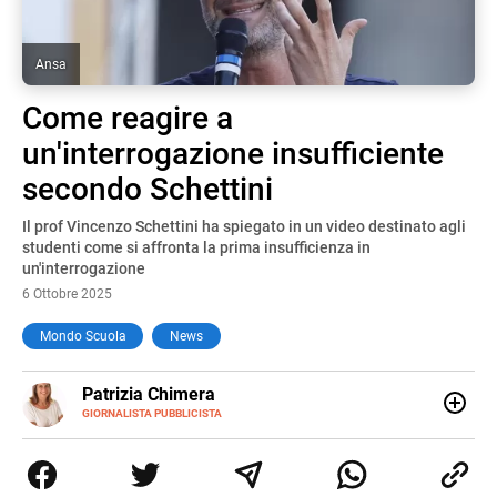
Ansa
Come reagire a
un'interrogazione insufficiente
secondo Schettini
Il prof Vincenzo Schettini ha spiegato in un video destinato agli
studenti come si affronta la prima insufficienza in
un'interrogazione
6 Ottobre 2025
Mondo Scuola
News
E-
Patrizia Chimera
MAIL
LINKEDIN
GIORNALISTA PUBBLICISTA
Giornalista pubblicista, è appassionata di sostenibilità e
cultura. Dopo la laurea in scienze della comunicazione ha
collaborato con grandi gruppi editoriali e agenzie di
comunicazione specializzandosi nella scrittura di articoli