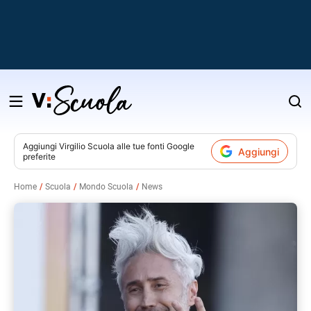
Salta
al
contenuto
Aggiungi
Virgilio Scuola
alle tue fonti Google
Aggiungi
preferite
v
Home
Scuola
Mondo Scuola
News
i