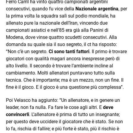
Ferro Carril ha vinto quattro campionati argentini
consecutivi, quando fu vice della
Nazionale argentina
, per
la prima volta la squadra salì sul podio mondiale, ha
allenato pure la nazionale dell’Iran, vincendo due
campionati asiatici e nell’85 era già alla Panini di
Modena, dove vinse quattro scudetti consecutivi. Alla
domanda su quale sia il suo segreto, il ct ha risposto:
“Non c’è un segreto.
Ci sono tanti fattori
. Il primo è trovare
giocatori con qualità magari ancora inespresse però di
alto livello. Il secondo è trovare l’ambiente incline al
cambiamento. Molti allenatori puntavano tutto sulla
tecnica. Che è importante; ma è un mezzo, non un fine. Il
fine è il gioco. E il gioco è una questione più complessa”.
Poi Velasco ha aggiunto: “Un allenatore, e in genere un
leader, non fa nulla. Fa fare le cose agli altri. E
deve
convincerli
. L’allenatore è prima di tutto un insegnante;
per questo deve uccidere il giocatore che è stato. Se non
lo fa, rischia di fallire; e più forte è stato, più il rischio è