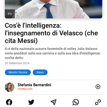
IPA
Cos'è l'intelligenza:
l'insegnamento di Velasco (che
cita Messi)
Il ct della nazionale azzurra femminile di volley Julio Velasco
svela aneddoti sulla sua carriera e sulla sua idea d'intelligenza:
cos'ha detto
20 Settembre 2024
Mondo Scuola
News
E-
Stefania Bernardini
MAIL
GIORNALISTA
Giornalista professionista dal 2012, ha collaborato con le
principali testate nazionali. Ha scritto e realizzato servizi
Tv di cronaca, politica, scuola, economia e spettacolo. Ha
esperienze nella redazione di testate giornalistiche online