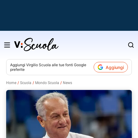
Salta
al
contenuto
Aggiungi
Virgilio Scuola
alle tue fonti Google
Aggiungi
preferite
v
Home
Scuola
Mondo Scuola
News
i