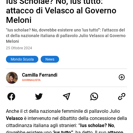
Ius Scholae? No, ius tutto:
Pause
Unmute
attacco di Velasco al Governo
Meloni
"Ius scholae? No, dovrebbe esistere uno 'ius tutto'": l'attacco del
ct della nazionale italiana di pallavolo Julio Velasco al Governo
Meloni
25 Ottobre 2024
Mondo Scuola
News
E-
Camilla Ferrandi
MAIL
LINKEDIN
GIORNALISTA
Nata e cresciuta a Grosseto, sono una giornalista
pubblicista laureata in Scienze politiche. Nel 2016 decido
di trasformare la passione per la scrittura in un lavoro, e
da lì non mi sono più fermata. L’attualità è il mio pane
quotidiano, i libri la mia via per evadere e viaggiare con la
Anche il ct della nazionale femminile di pallavolo Julio
mente.
Velasco
è intervenuto nel dibattito della concessione della
cittadinanza italiana agli stranieri: “
Ius scholae? No
,
dovrebbe esistere uno ‘
ius tutto
‘”, ha detto. Il suo
attacco