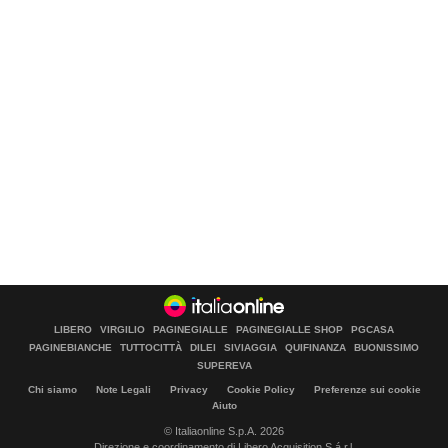
LIBERO
VIRGILIO
PAGINEGIALLE
PAGINEGIALLE SHOP
PGCASA
PAGINEBIANCHE
TUTTOCITTÀ
DILEI
SIVIAGGIA
QUIFINANZA
BUONISSIMO
SUPEREVA
Chi siamo
Note Legali
Privacy
Cookie Policy
Preferenze sui cookie
Aiuto
© Italiaonline S.p.A. 2026
Direzione e coordinamento di Libero Acquisition S.á r.l.