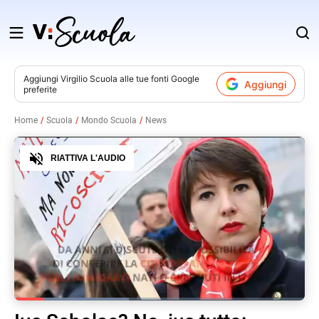
Salta
al
contenuto
Aggiungi
Virgilio Scuola
alle tue fonti Google
Aggiungi
preferite
v
Home
Scuola
Mondo Scuola
News
i
Audio
RIATTIVA L'AUDIO
Loaded
:
39.42%