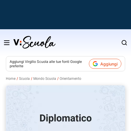
Salta
al
contenuto
Aggiungi
Virgilio Scuola
alle tue fonti Google
Aggiungi
preferite
v
Home
Scuola
Mondo Scuola
Orientamento
i