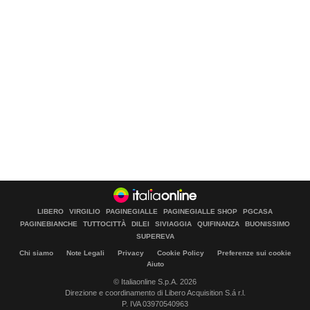
LIBERO
VIRGILIO
PAGINEGIALLE
PAGINEGIALLE SHOP
PGCASA
PAGINEBIANCHE
TUTTOCITTÀ
DILEI
SIVIAGGIA
QUIFINANZA
BUONISSIMO
SUPEREVA
Chi siamo
Note Legali
Privacy
Cookie Policy
Preferenze sui cookie
Aiuto
© Italiaonline S.p.A. 2026
Direzione e coordinamento di Libero Acquisition S.á r.l.
P. IVA 03970540963