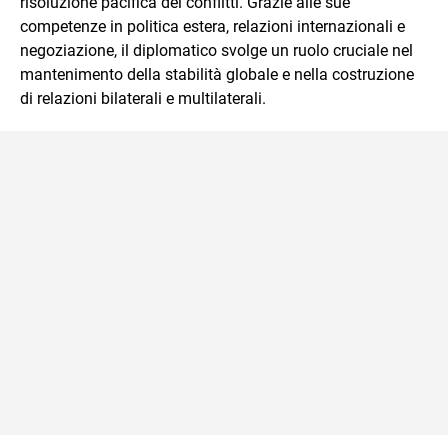
risoluzione pacifica dei conflitti. Grazie alle sue
immediato e l'ausilio di contenuti multimediali a supporto
competenze in politica estera, relazioni internazionali e
della spiegazione testuale.
negoziazione, il diplomatico svolge un ruolo cruciale nel
mantenimento della stabilità globale e nella costruzione
di relazioni bilaterali e multilaterali.