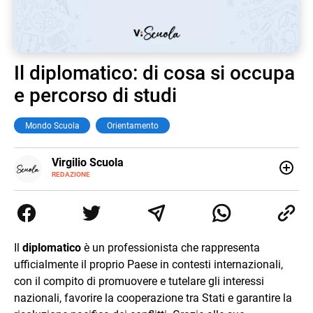
Il diplomatico: di cosa si occupa
e percorso di studi
Mondo Scuola
Orientamento
E-
Virgilio Scuola
MAIL
INSTAGRAM
REDAZIONE
ALTRI
Virgilio Scuola è un progetto di Italiaonline nato a
SITI
settembre 2023, che ha l’obiettivo di supportare
nell’apprendimento gli studenti di ogni ordine e grado
scolastico: un hub dedicato non solo giovani studenti, ma
anche genitori e insegnanti con più di 1.500 lezioni ed
Il
diplomatico
è un professionista che rappresenta
esercizi online, video di approfondimento e infografiche.
ufficialmente il proprio Paese in contesti internazionali,
Ogni lezione è pensata e realizzata da docenti esperti
della propria materia che trattano tutti gli argomenti
con il compito di promuovere e tutelare gli interessi
affrontati dagli studenti durante il percorso scolastico,
nazionali, favorire la cooperazione tra Stati e garantire la
anche quelli più ostici, con un linguaggio semplice e