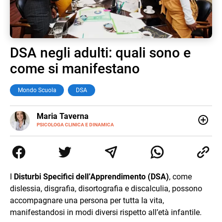
DSA negli adulti: quali sono e
come si manifestano
Mondo Scuola
DSA
E-
Maria Taverna
MAIL
LINKEDIN
PSICOLOGA CLINICA E DINAMICA
Psicologa clinica e dinamica, esperta nell'uso di tecniche
cognitivo-comportamentali e profonda conoscitrice dei
processi di comunicazione efficace. La sua esperienza
pluridecennale nel campo delle disabilità le ha permesso
di sviluppare una predisposizione all'individuazione e al
I
Disturbi Specifici dell’Apprendimento (DSA)
, come
trattamento degli stati di burnout, ansia e difficoltà nelle
dislessia, disgrafia, disortografia e discalculia, possono
relazioni. Lo sviluppo ed il potenziamento delle sfere più
personali dell'io individuale, attraverso il superamento di
accompagnare una persona per tutta la vita,
stati di blocco o difficoltà emotive, costituisce il nucleo
manifestandosi in modi diversi rispetto all’età infantile.
centrale dei suoi trattamenti, che siano individuali, di