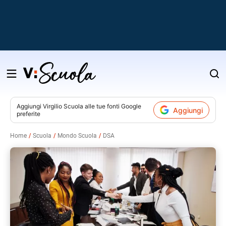
Salta
al
contenuto
Aggiungi
Virgilio Scuola
alle tue fonti Google
Aggiungi
preferite
v
Home
Scuola
Mondo Scuola
DSA
i