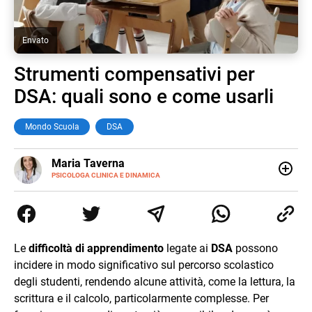
Envato
Strumenti compensativi per
DSA: quali sono e come usarli
Mondo Scuola
DSA
E-
Maria Taverna
MAIL
LINKEDIN
PSICOLOGA CLINICA E DINAMICA
Psicologa clinica e dinamica, esperta nell'uso di tecniche
cognitivo-comportamentali e profonda conoscitrice dei
processi di comunicazione efficace. La sua esperienza
pluridecennale nel campo delle disabilità le ha permesso
di sviluppare una predisposizione all'individuazione e al
Le
difficoltà di apprendimento
legate ai
DSA
possono
trattamento degli stati di burnout, ansia e difficoltà nelle
incidere in modo significativo sul percorso scolastico
relazioni. Lo sviluppo ed il potenziamento delle sfere più
personali dell'io individuale, attraverso il superamento di
degli studenti, rendendo alcune attività, come la lettura, la
stati di blocco o difficoltà emotive, costituisce il nucleo
scrittura e il calcolo, particolarmente complesse. Per
centrale dei suoi trattamenti, che siano individuali, di