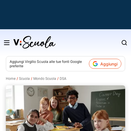
Salta
al
contenuto
Aggiungi
Virgilio Scuola
alle tue fonti Google
Aggiungi
preferite
v
Home
Scuola
Mondo Scuola
DSA
i