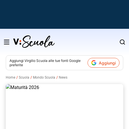
Salta
al
contenuto
Aggiungi
Virgilio Scuola
alle tue fonti Google
Aggiungi
preferite
v
Home
Scuola
Mondo Scuola
News
i