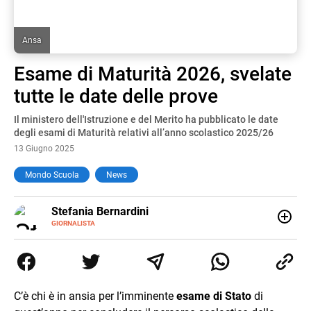
Ansa
Esame di Maturità 2026, svelate
tutte le date delle prove
Il ministero dell'Istruzione e del Merito ha pubblicato le date
degli esami di Maturità relativi all’anno scolastico 2025/26
13 Giugno 2025
Mondo Scuola
News
E-
Stefania Bernardini
MAIL
GIORNALISTA
Giornalista professionista dal 2012, ha collaborato con le
principali testate nazionali. Ha scritto e realizzato servizi
Tv di cronaca, politica, scuola, economia e spettacolo. Ha
esperienze nella redazione di testate giornalistiche online
e Tv e lavora anche nell’ambito social
C’è chi è in ansia per l’imminente
esame di Stato
di