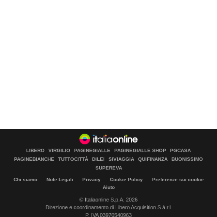
LIBERO
VIRGILIO
PAGINEGIALLE
PAGINEGIALLE SHOP
PGCASA
PAGINEBIANCHE
TUTTOCITTÀ
DILEI
SIVIAGGIA
QUIFINANZA
BUONISSIMO
SUPEREVA
Chi siamo
Note Legali
Privacy
Cookie Policy
Preferenze sui cookie
Aiuto
© Italiaonline S.p.A. 2026
Direzione e coordinamento di Libero Acquisition S.á r.l.
P. IVA 03970540963