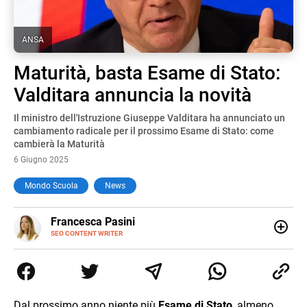
ANSA
Maturità, basta Esame di Stato:
Valditara annuncia la novità
Il ministro dell'Istruzione Giuseppe Valditara ha annunciato un
cambiamento radicale per il prossimo Esame di Stato: come
cambierà la Maturità
6 Giugno 2025
Mondo Scuola
News
E-
Francesca Pasini
MAIL
SEO CONTENT WRITER
Content Writer laureata in Economia e Gestione delle Arti
e delle Attività Culturali, vivo tra l'Italia e la Spagna. Amo
le diverse sfumature dell'informazione e quelle storie di
vita che parlano di luoghi, viaggi unici, cultura e lifestyle,
che trasformo in parole scritte per lavoro e per passione.
Dal prossimo anno niente più
Esame di Stato
, almeno