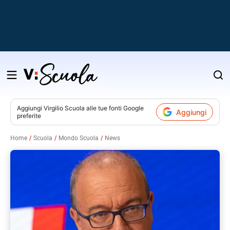
Salta
al
contenuto
Aggiungi
Virgilio Scuola
alle tue fonti Google
Aggiungi
preferite
v
Home
Scuola
Mondo Scuola
News
i