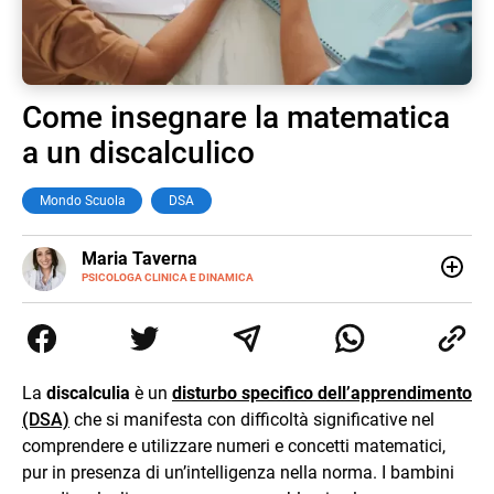
Come insegnare la matematica
a un discalculico
Mondo Scuola
DSA
E-
Maria Taverna
MAIL
LINKEDIN
PSICOLOGA CLINICA E DINAMICA
Psicologa clinica e dinamica, esperta nell'uso di tecniche
cognitivo-comportamentali e profonda conoscitrice dei
processi di comunicazione efficace. La sua esperienza
pluridecennale nel campo delle disabilità le ha permesso
di sviluppare una predisposizione all'individuazione e al
La
discalculia
è un
disturbo specifico dell’apprendimento
trattamento degli stati di burnout, ansia e difficoltà nelle
(DSA)
che si manifesta con difficoltà significative nel
relazioni. Lo sviluppo ed il potenziamento delle sfere più
personali dell'io individuale, attraverso il superamento di
comprendere e utilizzare numeri e concetti matematici,
stati di blocco o difficoltà emotive, costituisce il nucleo
pur in presenza di un’intelligenza nella norma. I bambini
centrale dei suoi trattamenti, che siano individuali, di