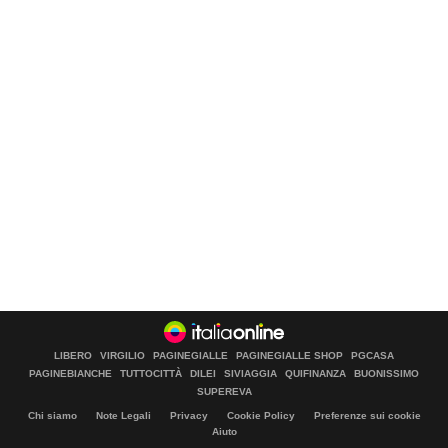
LIBERO
VIRGILIO
PAGINEGIALLE
PAGINEGIALLE SHOP
PGCASA
PAGINEBIANCHE
TUTTOCITTÀ
DILEI
SIVIAGGIA
QUIFINANZA
BUONISSIMO
SUPEREVA
Chi siamo
Note Legali
Privacy
Cookie Policy
Preferenze sui cookie
Aiuto