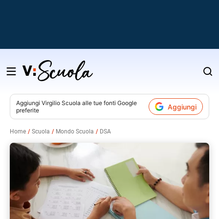
Salta
al
contenuto
Aggiungi
Virgilio Scuola
alle tue fonti Google
Aggiungi
preferite
v
Home
Scuola
Mondo Scuola
DSA
i