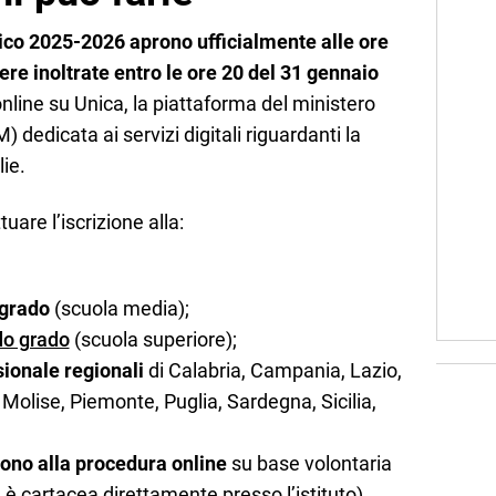
stico 2025-2026 aprono ufficialmente alle ore
ere inoltrate entro le ore 20 del 31 gennaio
nline su Unica, la piattaforma del ministero
) dedicata ai servizi digitali riguardanti la
lie.
uare l’iscrizione alla:
 grado
(scuola media);
do grado
(scuola superiore);
sionale regionali
di Calabria, Campania, Lazio,
Molise, Piemonte, Puglia, Sardegna, Sicilia,
cono alla procedura online
su base volontaria
e è cartacea direttamente presso l’istituto).