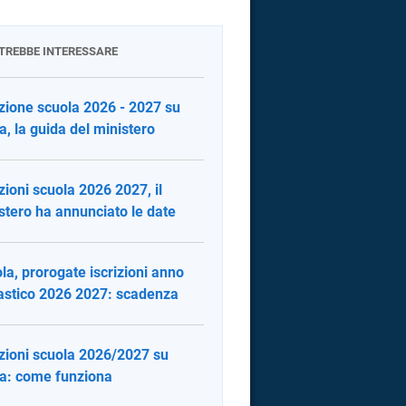
OTREBBE INTERESSARE
izione scuola 2026 - 2027 su
a, la guida del ministero
izioni scuola 2026 2027, il
stero ha annunciato le date
la, prorogate iscrizioni anno
astico 2026 2027: scadenza
izioni scuola 2026/2027 su
a: come funziona