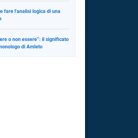
 fare l'analisi logica di una
e
ere o non essere”: il significato
monologo di Amleto