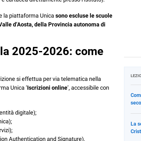
te la piattaforma Unica
sono escluse le scuole
la Valle d’Aosta, della Provincia autonoma di
ola 2025-2026: come
LEZI
zione si effettua per via telematica nella
rma Unica ‘
Iscrizioni online
‘, accessibile con
Come
seco
ntità digitale);
nica);
La s
vizi);
Cris
tion Authentication and Signature).