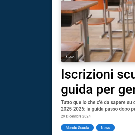
iStock
Iscrizioni sc
guida per gen
Tutto quello che c'è da sapere su c
2025-2026: la guida passo dopo pa
29 Dicembre 2024
i
Mondo Scuola
News
tografico