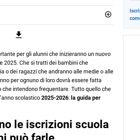
Iscr
come
no una giornalista pubblicista laureata in Scienze politiche.
a passione per la scrittura in un lavoro, e da lì non mi sono
 pane quotidiano, i libri la mia via per evadere e viaggiare con
ante per gli alunni che inizieranno un nuovo
 2025. Che si tratti dei bambini che
a o dei ragazzi che andranno alle medie o alle
anno per ognuno di loro dovrà essere fatta
to che intendono frequentare. Tutto quello che
l’anno scolastico
2025-2026
:
la guida per
o le iscrizioni scuola
i può farle