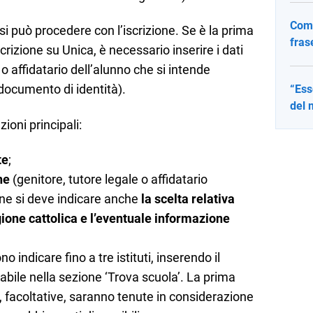
Come
si può procedere con l’iscrizione. Se è la prima
fras
crizione su Unica, è necessario inserire i dati
 o affidatario dell’alunno che si intende
 documento di identità).
“Ess
del 
ioni principali:
te
;
ne
(genitore, tutore legale o affidatario
one si deve indicare anche
la scelta relativa
gione cattolica e l’eventuale informazione
no indicare fino a tre istituti, inserendo il
abile nella sezione ‘Trova scuola’. La prima
re, facoltative, saranno tenute in considerazione