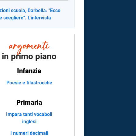
izioni scuola, Barbella: "Ecco
 scegliere". L'intervista
in primo piano
Infanzia
Poesie e filastrocche
Primaria
Impara tanti vocaboli
inglesi
I numeri decimali