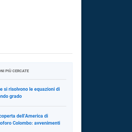
ONI PIÙ CERCATE
 si risolvono le equazioni di
ndo grado
coperta dell’America di
toforo Colombo: avvenimenti