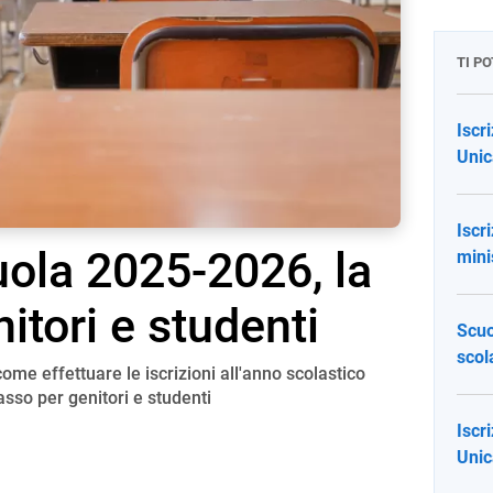
TI P
Iscr
Unic
Iscr
uola 2025-2026, la
mini
itori e studenti
Scuo
scol
ome effettuare le iscrizioni all'anno scolastico
sso per genitori e studenti
Iscr
Unic