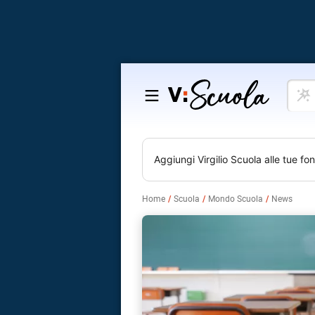
Cosa
Salta
vuoi
al
impar
contenuto
Aggiungi
Virgilio Scuola
alle tue fon
Home
Scuola
Mondo Scuola
News