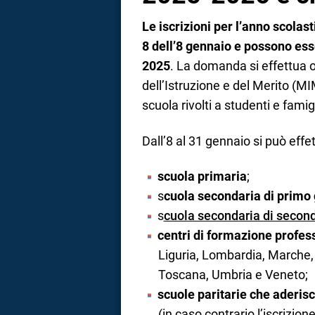
Le iscrizioni per l’anno scola
8 dell’8 gennaio e possono ess
2025
. La domanda si effettua o
dell’Istruzione e del Merito (MIM
scuola rivolti a studenti e famig
Dall’8 al 31 gennaio si può effett
scuola primaria
;
s
cuola secondaria di primo
s
cuola secondaria di secon
centri di formazione profes
Liguria, Lombardia, Marche, 
Toscana, Umbria e Veneto;
scuole paritarie che aderis
(in caso contrario l’iscrizion