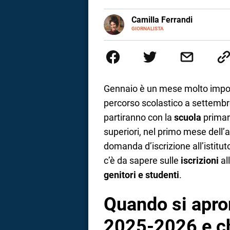
a
E-
Camilla Ferrandi
MAIL
LINKEDIN
GIORNALISTA
Nata e cresciuta a Grosseto, so
correnze
Nel 2016 decido di trasformare l
più fermata. L’attualità è il mio
la mente.
Gennaio è un mese molto import
percorso scolastico a settembre
partiranno con la
scuola
primari
superiori, nel primo mese dell’
domanda d’iscrizione all’istitu
c’è da sapere sulle
iscrizioni
al
genitori e studenti
.
Quando si apron
2025-2026 e ch