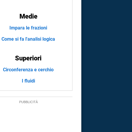
Medie
Impara le frazioni
Come si fa l'analisi logica
Superiori
Circonferenza e cerchio
I fluidi