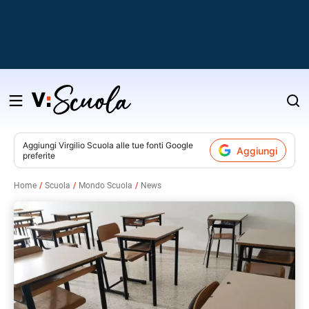
Salta
al
contenuto
Aggiungi
Virgilio Scuola
alle tue fonti Google
Aggiungi
preferite
v
Home
Scuola
Mondo Scuola
News
i