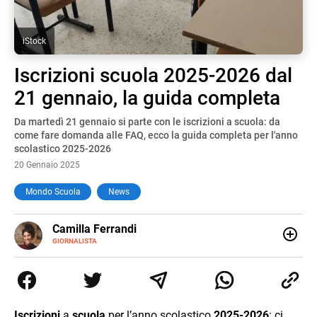
iStock
Iscrizioni scuola 2025-2026 dal
21 gennaio, la guida completa
Da martedì 21 gennaio si parte con le iscrizioni a scuola: da
come fare domanda alle FAQ, ecco la guida completa per l'anno
scolastico 2025-2026
20 Gennaio 2025
Mondo Scuola
News
E-
Camilla Ferrandi
MAIL
LINKEDIN
GIORNALISTA
Nata e cresciuta a Grosseto, sono una giornalista
pubblicista laureata in Scienze politiche. Nel 2016 decido
di trasformare la passione per la scrittura in un lavoro, e
da lì non mi sono più fermata. L’attualità è il mio pane
quotidiano, i libri la mia via per evadere e viaggiare con la
Iscrizioni
a
scuola
per l’anno scolastico
2025-2026
: ci